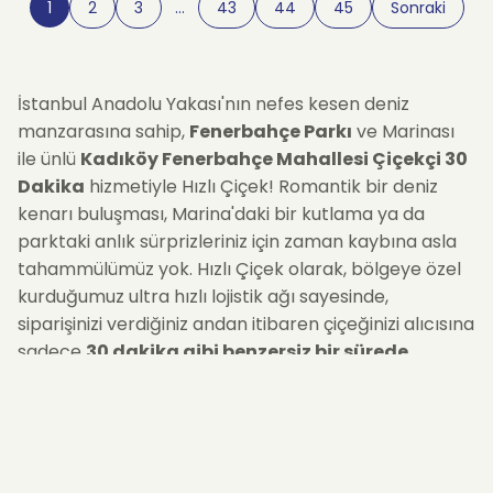
1
2
3
…
43
44
45
Sonraki
İstanbul Anadolu Yakası'nın nefes kesen deniz
manzarasına sahip,
Fenerbahçe Parkı
ve Marinası
ile ünlü
Kadıköy Fenerbahçe Mahallesi Çiçekçi 30
Dakika
hizmetiyle Hızlı Çiçek! Romantik bir deniz
kenarı buluşması, Marina'daki bir kutlama ya da
parktaki anlık sürprizleriniz için zaman kaybına asla
tahammülümüz yok. Hızlı Çiçek olarak, bölgeye özel
kurduğumuz ultra hızlı lojistik ağı sayesinde,
siparişinizi verdiğiniz andan itibaren çiçeğinizi alıcısına
sadece
30 dakika gibi benzersiz bir sürede
ulaştırmayı taahhüt ediyoruz. En taze, en romantik
buketleri
Fenerbahçe Mahallesi
'nin tüm
adreslerine anında gönderin.