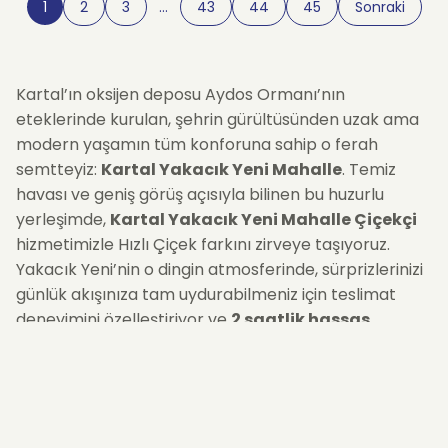
1
2
3
…
43
44
45
Sonraki
Kartal’ın oksijen deposu Aydos Ormanı’nın
eteklerinde kurulan, şehrin gürültüsünden uzak ama
modern yaşamın tüm konforuna sahip o ferah
semtteyiz:
Kartal Yakacık Yeni Mahalle
. Temiz
havası ve geniş görüş açısıyla bilinen bu huzurlu
yerleşimde,
Kartal Yakacık Yeni Mahalle Çiçekçi
hizmetimizle Hızlı Çiçek farkını zirveye taşıyoruz.
Yakacık Yeni’nin o dingin atmosferinde, sürprizlerinizi
günlük akışınıza tam uydurabilmeniz için teslimat
deneyimini özelleştiriyor ve
2 saatlik hassas
zaman dilimleri
(Slotlar) sunuyoruz. İster
10:00-
12:00
arası orman manzaralı bir kahvaltıda, ister
14:00-16:00
arası akşamüstü keyfinde... Gün boyu
süren bu planlı aralıklarla, doğanın en taze renkleri
tam vaktinde kapınızda.