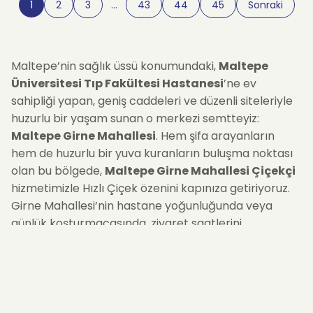
1
2
3
…
43
44
45
Sonraki
Maltepe’nin sağlık üssü konumundaki,
Maltepe
Üniversitesi Tıp Fakültesi Hastanesi
’ne ev
sahipliği yapan, geniş caddeleri ve düzenli siteleriyle
huzurlu bir yaşam sunan o merkezi semtteyiz:
Maltepe Girne Mahallesi
. Hem şifa arayanların
hem de huzurlu bir yuva kuranların buluşma noktası
olan bu bölgede,
Maltepe Girne Mahallesi Çiçekçi
hizmetimizle Hızlı Çiçek özenini kapınıza getiriyoruz.
Girne Mahallesi’nin hastane yoğunluğunda veya
günlük koşturmacasında, ziyaret saatlerini
kaçırmamak veya sevdiklerinize zaman ayırmak için
teslimat deneyimini planlıyor ve
2 saatlik hassas
zaman dilimleri
(Slotlar) sunuyoruz. İster
10:00-
12:00
arası bir "Geçmiş Olsun" ziyaretine, ister
14:00-
16:00
arası evdeki bir kutlamaya... Gün boyu süren bu