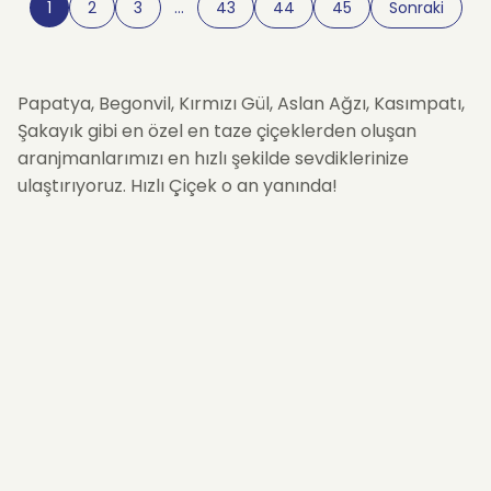
1
2
3
…
43
44
45
Sonraki
Papatya, Begonvil, Kırmızı Gül, Aslan Ağzı, Kasımpatı,
Şakayık gibi en özel en taze çiçeklerden oluşan
aranjmanlarımızı en hızlı şekilde sevdiklerinize
ulaştırıyoruz. Hızlı Çiçek o an yanında!