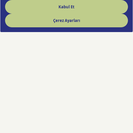
Hızlı Çiçek deneyimi artık cebinde!