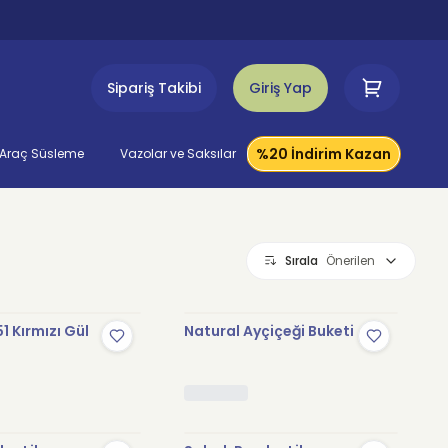
Sipariş Takibi
Giriş Yap
%20 İndirim Kazan
Araç Süsleme
Vazolar ve Saksılar
Sırala
Önerilen
1 Kırmızı Gül
Natural Ayçiçeği Buketi