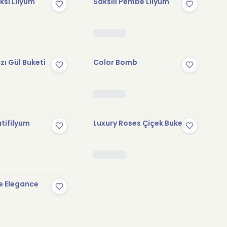
sı Lilyum
Saksılı Pembe Lilyum
zı Gül Buketi
Color Bomb
tifilyum
Luxury Roses Çiçek Buketi
e Elegance