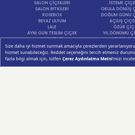
SALON ÇİÇEKLERİ
İSTEME ÇİÇE
SALON BİTKİLERİ
OKULA DÖNÜŞ Ç
ROSEBOX
DOĞUM GÜNÜ Ç
BEYAZ LİLYUM
AÇILIŞ ÇİÇE
LALE
ÖZÜR ÇİÇ
AYNI GÜN TESLİM ÇİÇEK
YIL DÖNÜMÜ Çİ
KASIMPATI
YENİ İŞ Çİ
GERBERA
KRİZANTEM
ŞEBBOY
FREZYA
ORTANCA
ÇELENK
KOKİNA
MASA ÇİÇEKLERİ
GÜL BUKETİ
SUKULENT/KAKTÜS
PAPATYA
AYÇİÇEKLERİ
LİLYUM
VAZO ÇİÇEKLERİ
HIZLI ÇİÇEK FESTİVALİ