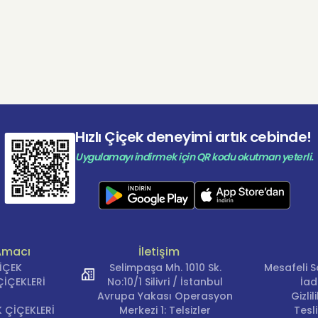
Hızlı Çiçek deneyimi artık cebinde!
Uygulamayı indirmek için QR kodu okutman yeterli.
Amacı
İletişim
ÇİÇEK
Selimpaşa Mh. 1010 Sk.
Mesafeli S
İÇEKLERİ
No:10/1 Silivri / İstanbul
İad
Avrupa Yakası Operasyon
Gizli
 ÇİÇEKLERİ
Merkezi 1: Telsizler
Tesl