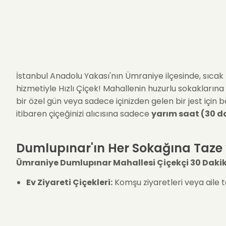
İstanbul Anadolu Yakası'nın Ümraniye ilçesinde, sıcak k
hizmetiyle Hızlı Çiçek! Mahallenin huzurlu sokaklarına 
bir özel gün veya sadece içinizden gelen bir jest için 
itibaren çiçeğinizi alıcısına sadece
yarım saat (30 da
Dumlupınar'ın Her Sokağına Taze 
Ümraniye Dumlupınar Mahallesi Çiçekçi 30 Daki
Ev Ziyareti Çiçekleri:
Komşu ziyaretleri veya aile t
Anlık Mutluluk:
30 dakikalık hızımızla, sevdiklerini
Kalıcı Güzellik:
Ev dekorasyonunu tamamlayacak, uz