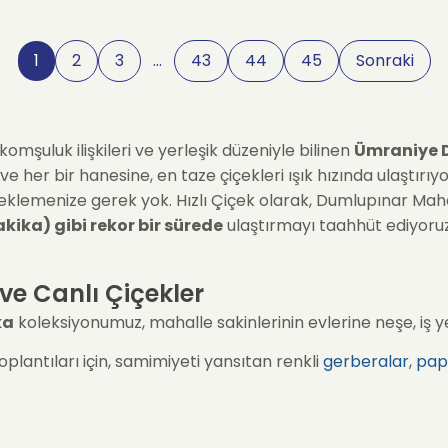
1
2
3
…
43
44
45
Sonraki
omşuluk ilişkileri ve yerleşik düzeniyle bilinen
Ümraniye D
ve her bir hanesine, en taze çiçekleri ışık hızında ulaştırı
beklemenize gerek yok. Hızlı Çiçek olarak, Dumlupınar Mahal
kika) gibi rekor bir sürede
ulaştırmayı taahhüt ediyoruz
ve Canlı Çiçekler
ka
koleksiyonumuz, mahalle sakinlerinin evlerine neşe, iş 
oplantıları için, samimiyeti yansıtan renkli
gerberalar
,
pap
zi şaşırtacak canlı
güller
ve şık
vazo aranjmanları
anında k
un ömürlü ve bakımı kolay saksı çiçekleri (
Kalanşo
,
Bar