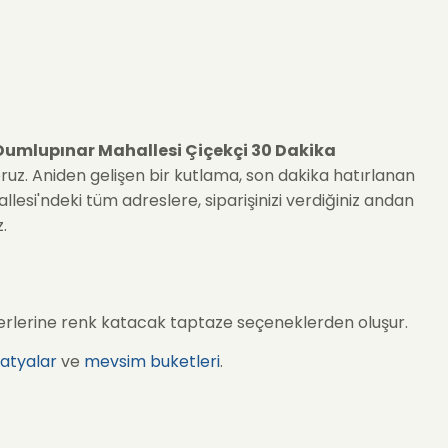
umlupınar Mahallesi Çiçekçi 30 Dakika
yoruz. Aniden gelişen bir kutlama, son dakika hatırlanan
lesi'ndeki tüm adreslere, siparişinizi verdiğiniz andan
.
yerlerine renk katacak taptaze seçeneklerden oluşur.
atyalar
ve
mevsim buketleri
.
apıda.
ış Çiçeği
).