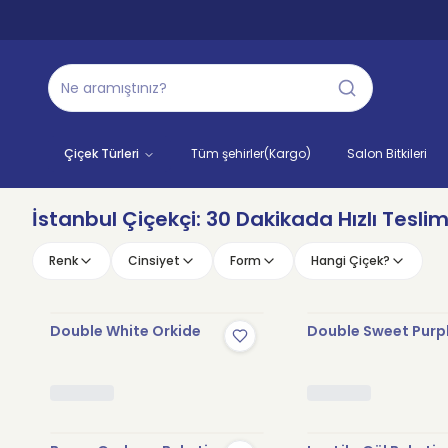
Çiçek Türleri
Tüm şehirler(Kargo)
Salon Bitkileri
İstanbul Çiçekçi: 30 Dakikada Hızlı Tesli
Renk
Cinsiyet
Form
Hangi Çiçek?
Double White Orkide
Double Sweet Purp