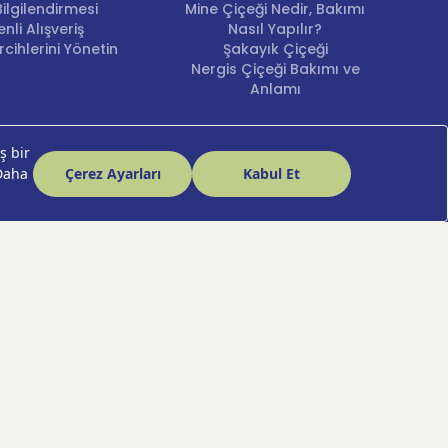
ilgilendirmesi
Mine Çiçeği Nedir, Bakımı
nli Alışveriş
Nasıl Yapılır?
cihlerini Yönetin
Şakayık Çiçeği
Nergis Çiçeği Bakımı ve
Anlamı