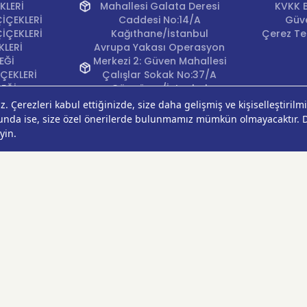
KLERİ
Mahallesi Galata Deresi
KVKK B
İÇEKLERİ
Caddesi No:14/A
Güve
İÇEKLERİ
Kağıthane/İstanbul
Çerez Ter
KLERİ
Avrupa Yakası Operasyon
EĞİ
Merkezi 2: Güven Mahallesi
ÇEKLERİ
Çalışlar Sokak No:37/A
ÇEĞİ
Güngören/İstanbul
Anadolu Yakası
Operasyon Merkezi 1:
Cumhuriyet Mahallesi
Pırlanta Sokak No:24
Üsküdar/İstanbul
Anadolu Yakası
Operasyon Merkezi 2:
Kurtköy Mahallesi Kanarya
Caddesi No:38 Pendik/
İstanbul
Ankara Operasyon
Merkezi: Çankaya
Mahallesi Oğuzlar Caddesi
1393. Sokak No:18/A
Çankaya/Ankara