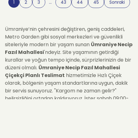
1
2
3
…
43
44
45
Sonraki
Ümraniye’nin çehresini değiştiren, geniş caddeleri,
Metro Garden gibi sosyal merkezleri ve güvenlikli
siteleriyle modern bir yaşam sunan
Ümraniye Necip
Fazıl Mahallesi
'ndeyiz. Site yaşamının getirdiği
kurallar ve yoğun tempo içinde, sürprizlerinizin de bir
düzeni olmalı.
Ümraniye Necip Fazıl Mahallesi
Çiçekçi Planlı Teslimat
hizmetimizle Hızlı Çiçek
olarak, bölgenin yaşam standartlarına uygun, dakik
bir servis sunuyoruz. "Kargom ne zaman gelir?"
belirsizliğini ortadan kaldırıyoruz. İster sabah 09:00-
11:00 arası kahvaltı saatine, ister akşam 17:00-19:00 iş
dönüşüne... Zaman dilimini siz seçin, biz site güvenlik
prosedürlerini aşarak tam vaktinde kapıda olalım.