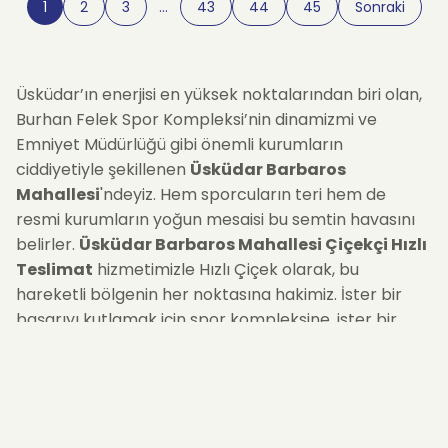
1
2
3
…
43
44
45
Sonraki
Üsküdar’ın enerjisi en yüksek noktalarından biri olan,
Burhan Felek Spor Kompleksi’nin dinamizmi ve
Emniyet Müdürlüğü gibi önemli kurumların
ciddiyetiyle şekillenen
Üsküdar Barbaros
Mahallesi
'ndeyiz. Hem sporcuların teri hem de
resmi kurumların yoğun mesaisi bu semtin havasını
belirler.
Üsküdar Barbaros Mahallesi Çiçekçi Hızlı
Teslimat
hizmetimizle Hızlı Çiçek olarak, bu
hareketli bölgenin her noktasına hakimiz. İster bir
başarıyı kutlamak için spor kompleksine, ister bir
tebrik için resmi kurumlara, isterse de mahallenin
huzurlu evlerine... Siparişinizi verdiğiniz andan itibaren
çiçeğinizi alıcısına
aynı gün içinde hızlı, kurallara
uygun ve güvenilir
bir şekilde ulaştırıyoruz.