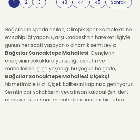
1
2
3
…
43
44
45
Sonraki
Bağcılar’ın sporla anılan, Olimpik Spor Kompleksi’ne
ev sahipliği yapan, Çarşı Caddesi’nin hareketliliğiyle
günün her saati yaşayan o dinamik semtteyiz:
Bağcılar Sancaktepe Mahallesi
. Gençlerin
enerjisinin sokaklara yansıdığı, esnafın ve
mahallelinin iç içe yaşadığı bu yoğun bölgede,
Bağcılar Sancaktepe Mahallesi Çiçekçi
hizmetimizle Hızlı Çiçek kalitesini kapınıza getiriyoruz.
Semtin dar sokaklarını veya insan kalabalığını dert
etmeyin. İster spor müsabakası sonrası bir tebrik,
ister çarşıdaki dükkan komşunuza bereket çiçeği,
isterse de evinizdeki sevdiklerinize taze bir sürpriz...
Siparişinizi oluşturduğunuz andan itibaren, bölgeye
hakim lojistik ağımızla çiçeklerinizi
aynı gün içinde
adresine teslim ediyoruz. Spor kompleksi