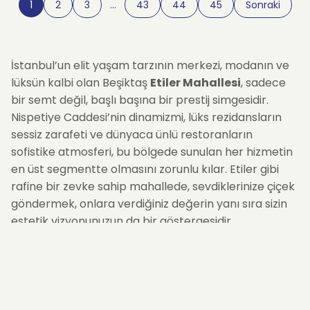
1
2
3
…
43
44
45
Sonraki
İstanbul’un elit yaşam tarzının merkezi, modanın ve
lüksün kalbi olan Beşiktaş
Etiler Mahallesi
, sadece
bir semt değil, başlı başına bir prestij simgesidir.
Nispetiye Caddesi’nin dinamizmi, lüks rezidansların
sessiz zarafeti ve dünyaca ünlü restoranların
sofistike atmosferi, bu bölgede sunulan her hizmetin
en üst segmentte olmasını zorunlu kılar. Etiler gibi
rafine bir zevke sahip mahallede, sevdiklerinize çiçek
göndermek, onlara verdiğiniz değerin yanı sıra sizin
estetik vizyonunuzun da bir göstergesidir.
Beşiktaş Etiler Mahallesi Çiçekçi
hizmetimizle,
standartların çok ötesinde, her biri sanat eseri
titizliğiyle kurgulanmış "
extra premium
" koleksiyonlar
sunuyoruz. Dünyanın en özel bahçelerinden seçilen