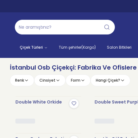
Çiçek Türleri
Tüm şehirler(Kargo)
Salon Bitkileri
İstanbul Osb Çiçekçi: Fabrika Ve Ofislere
Renk
Cinsiyet
Form
Hangi Çiçek?
Double White Orkide
Double Sweet Purp