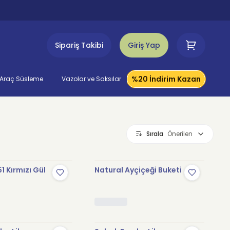
Sipariş Takibi
Giriş Yap
%20 İndirim Kazan
Araç Süsleme
Vazolar ve Saksılar
Sırala
Önerilen
1 Kırmızı Gül
Natural Ayçiçeği Buketi