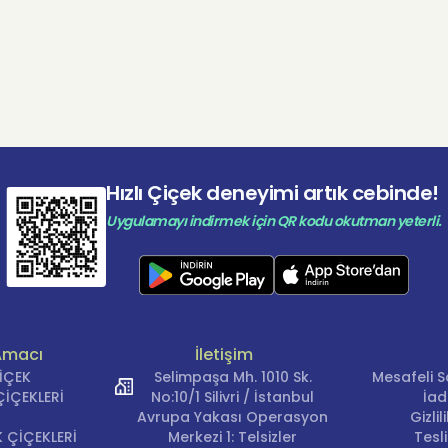
Hızlı Çiçek deneyimi artık cebinde!
Uygulamayı indirmek için QR kodu okutman yeterli.
Amacı
İletişim
ÇİÇEK
Selimpaşa Mh. 1010 Sk.
Mesafeli S
İÇEKLERİ
No:10/1 Silivri / İstanbul
İad
Avrupa Yakası Operasyon
Gizli
 ÇİÇEKLERİ
Merkezi 1: Telsizler
Tesl