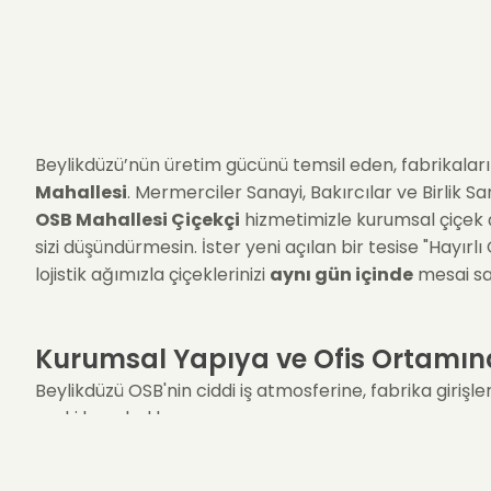
Beylikdüzü’nün üretim gücünü temsil eden, fabrikaların,
Mahallesi
. Mermerciler Sanayi, Bakırcılar ve Birlik 
OSB Mahallesi Çiçekçi
hizmetimizle kurumsal çiçek çö
sizi düşündürmesin. İster yeni açılan bir tesise "Hayırlı
lojistik ağımızla çiçeklerinizi
aynı gün içinde
mesai saa
Kurumsal Yapıya ve Ofis Ortamın
Beylikdüzü OSB'nin ciddi iş atmosferine, fabrika girişl
seçki hazırladık.
Kurumsal Prestij (
Orkide
):
Fabrika yöneticileri ve 