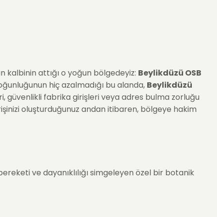
nın kalbinin attığı o yoğun bölgedeyiz:
Beylikdüzü OSB
iş yoğunluğunun hiç azalmadığı bu alanda,
Beylikdüzü
, güvenlikli fabrika girişleri veya adres bulma zorluğu
Siparişinizi oluşturduğunuz andan itibaren, bölgeye hakim
 bereketi ve dayanıklılığı simgeleyen özel bir botanik
lı Olsun" veya "Tebrikler" demenin en asil ve resmi yolu.