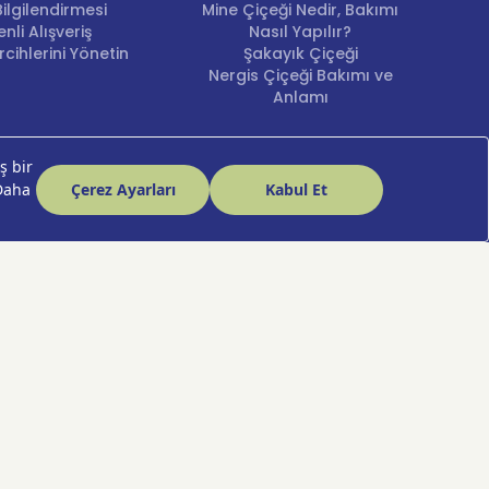
ilgilendirmesi
Mine Çiçeği Nedir, Bakımı
nli Alışveriş
Nasıl Yapılır?
cihlerini Yönetin
Şakayık Çiçeği
Nergis Çiçeği Bakımı ve
Anlamı