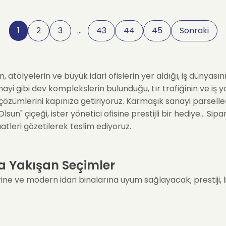
1
2
3
…
43
44
45
Sonraki
 atölyelerin ve büyük idari ofislerin yer aldığı, iş dünyası
Sanayi gibi dev komplekslerin bulunduğu, tır trafiğinin ve 
zümlerini kapınıza getiriyoruz. Karmaşık sanayi parselleri
 Olsun" çiçeği, ister yönetici ofisine prestijli bir hediye... 
tleri gözetilerek teslim ediyoruz.
a Yakışan Seçimler
erine ve modern idari binalarına uyum sağlayacak; prestiji,
idari ofisler için; masalara ağırlık katan, "Yeni İşiniz Hayır