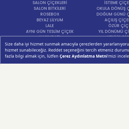
SALON ÇİÇEKLERİ
İSTEME ÇİÇE
SALON BİTKİLERİ
OKULA DÖNÜŞ Ç
ROSEBOX
DOĞUM GÜNÜ Ç
BEYAZ LİLYUM
AÇILIŞ ÇİÇE
LALE
ÖZÜR ÇİÇ
AYNI GÜN TESLİM ÇİÇEK
YIL DÖNÜMÜ Çİ
KASIMPATI
YENİ İŞ Çİ
GERBERA
KRİZANTEM
ŞEBBOY
FREZYA
ORTANCA
ÇELENK
KOKİNA
MASA ÇİÇEKLERİ
GÜL BUKETİ
SUKULENT/KAKTÜS
PAPATYA
AYÇİÇEKLERİ
LİLYUM
VAZO ÇİÇEKLERİ
HIZLI ÇİÇEK FESTİVALİ