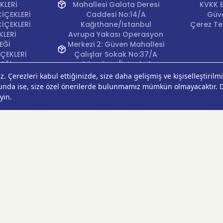
KLERİ
Mahallesi Galata Deresi
KVKK B
İÇEKLERİ
Caddesi No:14/A
Güve
İÇEKLERİ
Kağıthane/İstanbul
Çerez Ter
KLERİ
Avrupa Yakası Operasyon
EĞİ
Merkezi 2: Güven Mahallesi
ÇEKLERİ
Çalışlar Sokak No:37/A
ÇEĞİ
Güngören/İstanbul
Anadolu Yakası
Operasyon Merkezi 1:
Cumhuriyet Mahallesi
Pırlanta Sokak No:24
Üsküdar/İstanbul
Anadolu Yakası
Operasyon Merkezi 2:
Kurtköy Mahallesi Kanarya
Caddesi No:38 Pendik/
İstanbul
Ankara Operasyon
Merkezi: Çankaya
Mahallesi Oğuzlar Caddesi
1393. Sokak No:18/A
Çankaya/Ankara