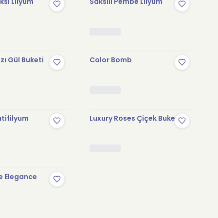
sı Lilyum
Saksılı Pembe Lilyum
zı Gül Buketi
Color Bomb
tifilyum
Luxury Roses Çiçek Buketi
e Elegance