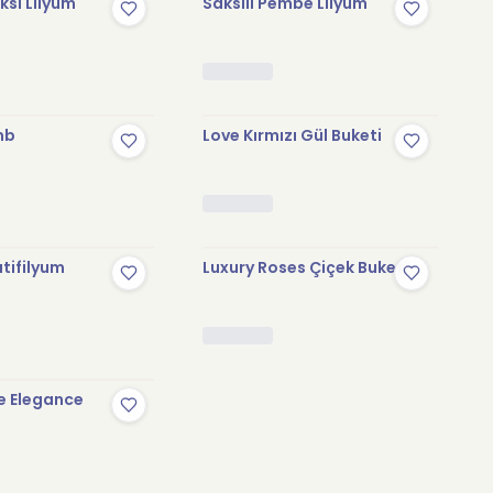
sı Lilyum
Saksılı Pembe Lilyum
mb
Love Kırmızı Gül Buketi
tifilyum
Luxury Roses Çiçek Buketi
e Elegance