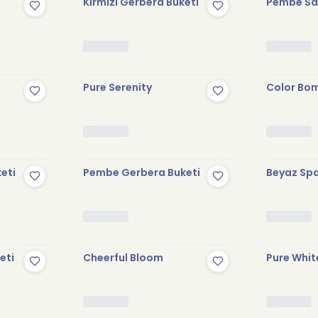
Kırmızı Gerbera Buketi
Pembe Sak
Pure Serenity
Color Bo
keti
Pembe Gerbera Buketi
Beyaz Spa
eti
Cheerful Bloom
Pure Whit