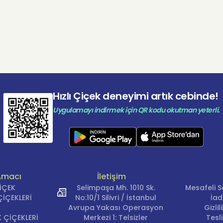
Hızlı Çiçek deneyimi artık cebinde!
Uygulamayı indirmek için QR kodu okutman yeterli.
Amacı
İletişim
ÇİÇEK
Selimpaşa Mh. 1010 Sk.
Mesafeli S
İÇEKLERİ
No:10/1 Silivri / İstanbul
İad
Avrupa Yakası Operasyon
Gizli
 ÇİÇEKLERİ
Merkezi 1: Telsizler
Tesl