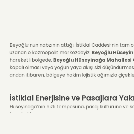
Beyoğlu’nun nabzının attığı, İstiklal Caddesi’nin ta
uzanan o kozmopolit merkezdeyiz:
Beyoğlu Hüseyin
hareketli bölgede,
Beyoğlu Hüseyinağa Mahallesi 
kapalı olması veya yoğun yaya akışı sizi düşündürmesin.
andan itibaren, bölgeye hakim lojistik ağımızla çiçekle
İstiklal Enerjisine ve Pasajlara Ya
Hüseyinağa’nın hızlı temposuna, pasaj kültürüne ve sem
hazırladık.
Cadde Romantizmi (
Kırmızı Güller
):
İstiklal’de 
buketleri.