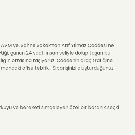
en AVM’ye, Sahne Sokak’tan Atıf Yılmaz Caddesi’ne
eçtiği, günün 24 saati insan seliyle dolup taşan bu
lığın ortasına taşıyoruz. Caddenin araç trafiğine
mandaki ofise tebrik... Siparişinizi oluşturduğunuz
utkuyu ve bereketi simgeleyen özel bir botanik seçki
i arasında yer alan, tutkuyu en net anlatan taze gül