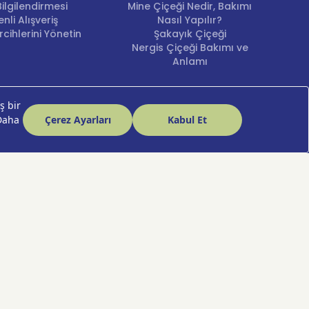
ilgilendirmesi
Mine Çiçeği Nedir, Bakımı
nli Alışveriş
Nasıl Yapılır?
cihlerini Yönetin
Şakayık Çiçeği
Nergis Çiçeği Bakımı ve
Anlamı