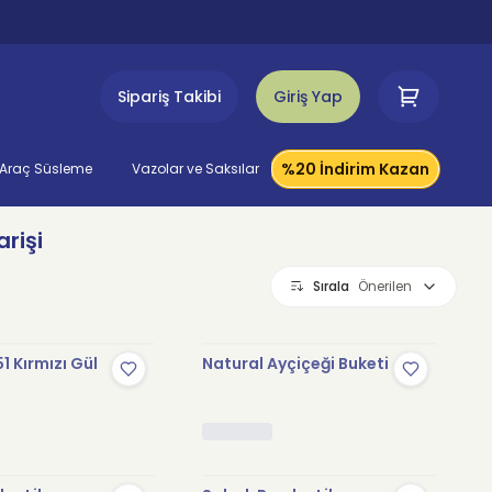
Sipariş Takibi
Giriş Yap
%20 İndirim Kazan
Araç Süsleme
Vazolar ve Saksılar
rişi
Sırala
Önerilen
1 Kırmızı Gül
Natural Ayçiçeği Buketi