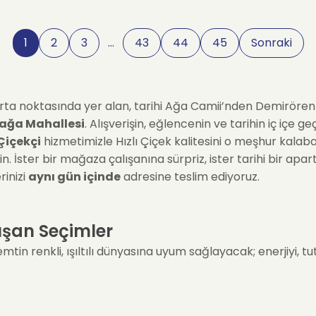
1
2
3
…
43
44
45
Sonraki
m orta noktasında yer alan, tarihi Ağa Camii’nden Demirör
ağa Mahallesi
. Alışverişin, eğlencenin ve tarihin iç içe g
Çiçekçi
hizmetimizle Hızlı Çiçek kalitesini o meşhur kalaba
 İster bir mağaza çalışanına sürpriz, ister tarihi bir apart
rinizi
aynı gün içinde
adresine teslim ediyoruz.
kışan Seçimler
tin renkli, ışıltılı dünyasına uyum sağlayacak; enerjiyi, t
buluşan aşıklar veya özel kutlamalar için; Beyoğlu klasikler