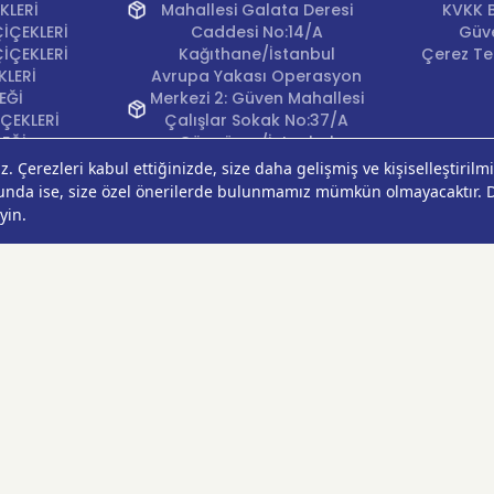
KLERİ
Mahallesi Galata Deresi
KVKK B
İÇEKLERİ
Caddesi No:14/A
Güve
İÇEKLERİ
Kağıthane/İstanbul
Çerez Ter
KLERİ
Avrupa Yakası Operasyon
EĞİ
Merkezi 2: Güven Mahallesi
ÇEKLERİ
Çalışlar Sokak No:37/A
ÇEĞİ
Güngören/İstanbul
Anadolu Yakası
Operasyon Merkezi 1:
Cumhuriyet Mahallesi
Pırlanta Sokak No:24
Üsküdar/İstanbul
Anadolu Yakası
Operasyon Merkezi 2:
Kurtköy Mahallesi Kanarya
Caddesi No:38 Pendik/
İstanbul
Ankara Operasyon
Merkezi: Çankaya
Mahallesi Oğuzlar Caddesi
1393. Sokak No:18/A
Çankaya/Ankara