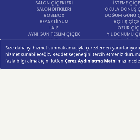
SALON ÇİÇEKLERİ
İSTEME ÇİÇE
SALON BİTKİLERİ
OKULA DÖNÜŞ Ç
ROSEBOX
DOĞUM GÜNÜ Ç
BEYAZ LİLYUM
AÇILIŞ ÇİÇE
LALE
ÖZÜR ÇİÇ
AYNI GÜN TESLİM ÇİÇEK
YIL DÖNÜMÜ Çİ
KASIMPATI
YENİ İŞ Çİ
GERBERA
KRİZANTEM
ŞEBBOY
FREZYA
ORTANCA
ÇELENK
KOKİNA
MASA ÇİÇEKLERİ
GÜL BUKETİ
SUKULENT/KAKTÜS
PAPATYA
AYÇİÇEKLERİ
LİLYUM
VAZO ÇİÇEKLERİ
HIZLI ÇİÇEK FESTİVALİ