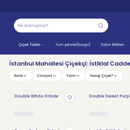
Çiçek Türleri
Tüm şehirler(Kargo)
Salon Bitkileri
İstanbul Mahallesi Çiçekçi: İstiklal Cadd
Renk
Cinsiyet
Form
Hangi Çiçek?
Double White Orkide
Double Sweet Purp