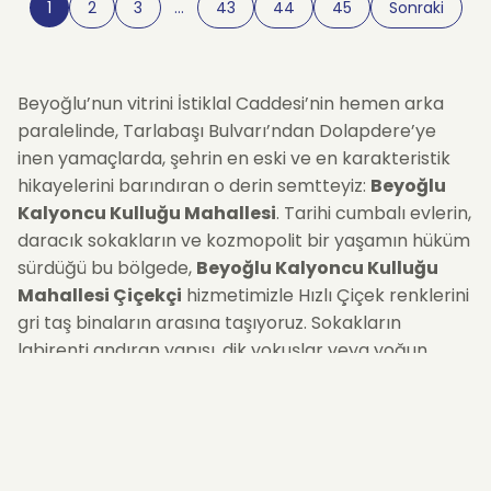
1
2
3
…
43
44
45
Sonraki
Beyoğlu’nun vitrini İstiklal Caddesi’nin hemen arka
paralelinde, Tarlabaşı Bulvarı’ndan Dolapdere’ye
inen yamaçlarda, şehrin en eski ve en karakteristik
hikayelerini barındıran o derin semtteyiz:
Beyoğlu
Kalyoncu Kulluğu Mahallesi
. Tarihi cumbalı evlerin,
daracık sokakların ve kozmopolit bir yaşamın hüküm
sürdüğü bu bölgede,
Beyoğlu Kalyoncu Kulluğu
Mahallesi Çiçekçi
hizmetimizle Hızlı Çiçek renklerini
gri taş binaların arasına taşıyoruz. Sokakların
labirenti andıran yapısı, dik yokuşlar veya yoğun
yerleşim sizi düşündürmesin. İster semtteki bir esnaf
dostunuza, ister tarihi bir binada yaşam mücadelesi
veren ailenize... Siparişinizi oluşturduğunuz andan
itibaren, bölgeye hakim lojistik ağımızla çiçeklerinizi
aynı gün içinde
adresine teslim ediyoruz.