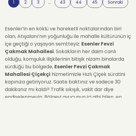
1
2
3
…
43
44
45
Sonraki
Esenler’in en köklü ve hareketli noktalarından biri
olan, Atışalanı’nın yoğunluğu ile mahalle kültürünün iç
içe geçtiği o yaşayan semtteyiz:
Esenler Fevzi
Çakmak Mahallesi
. Sokakların her daim canlı
olduğu, komşuluk ilişkilerinin bitişik nizam binalarda
sürdüğü bu bölgede,
Esenler Fevzi Çakmak
Mahallesi Çiçekçi
hizmetimizle Hızlı Çiçek süratini
kapınıza getiriyoruz. Saate baktınız ve sadece 30
dakikanız mı kaldı? Trafik sıkışık, vakit dar diye
endişelenmeyin. Bölgeyi avucunun içi gibi bilen, en
kestirme sokakları kullanan motorlu kuryelerimizle,
siparişinizi oluşturduğunuz andan itibaren
en hızlı
rotadan
harekete geçiyor, o çiçeği tam zamanında
adrese teslim ediyoruz.