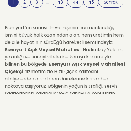
1
2
3
…
43
44
45
Sonraki
Esenyurt’un sanayi ile yerleşimin harmanlandığı,
ismini büyük halk ozanından alan, hem üretimin hem
de aile hayatının sürdüğü hareketli semtindeyiz:
Esenyurt Aşık Veysel Mahallesi
. Hadımköy Yolu’na
yakınlığı ve sanayi sitelerine komşu konumuyla
bilinen bu bölgede,
Esenyurt Aşık Veysel Mahallesi
Çiçekçi
hizmetimizle Hızlı Çiçek kalitesini
atölyelerden apartman dairelerine kadar her
noktaya taşıyoruz. Bölgenin yoğun iş trafiği, servis
saatlerindeki kalabalık veya sanayi ile konutların
karışık yapısı sizi düşündürmesin. İster yoğun çalışan
bir eşe moral, ister evdeki anneye sevgi dolu bir jest...
Siparişinizi oluşturduğunuz andan itibaren, bölgeye
hakim lojistik ağımızla çiçeklerinizi
aynı gün içinde
güvenle teslim ediyoruz.