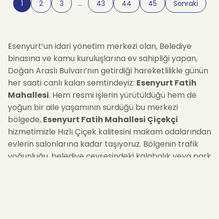
1
2
3
…
43
44
45
Sonraki
Esenyurt’un idari yönetim merkezi olan, Belediye
binasına ve kamu kuruluşlarına ev sahipliği yapan,
Doğan Araslı Bulvarı’nın getirdiği hareketlilikle günün
her saati canlı kalan semtindeyiz:
Esenyurt Fatih
Mahallesi
. Hem resmi işlerin yürütüldüğü hem de
yoğun bir aile yaşamının sürdüğü bu merkezi
bölgede,
Esenyurt Fatih Mahallesi Çiçekçi
hizmetimizle Hızlı Çiçek kalitesini makam odalarından
evlerin salonlarına kadar taşıyoruz. Bölgenin trafik
yoğunluğu, belediye çevresindeki kalabalık veya park
sorunu sizi düşündürmesin. İster bir tebrik için resmi
bir kuruma, ister evde bekleyen sevdiklerinize...
Siparişinizi oluşturduğunuz andan itibaren, bölgeye
hakim lojistik ağımızla çiçeklerinizi
aynı gün içinde
güvenle teslim ediyoruz.