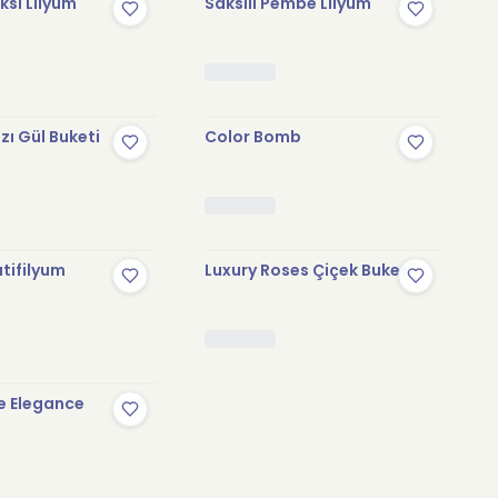
sı Lilyum
Saksılı Pembe Lilyum
zı Gül Buketi
Color Bomb
tifilyum
Luxury Roses Çiçek Buketi
e Elegance