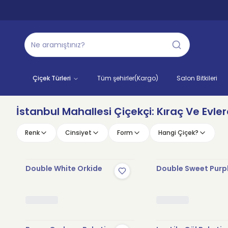
Çiçek Türleri
Tüm şehirler(Kargo)
Salon Bitkileri
İstanbul Mahallesi Çiçekçi: Kıraç Ve Evle
Renk
Cinsiyet
Form
Hangi Çiçek?
Double White Orkide
Double Sweet Purp