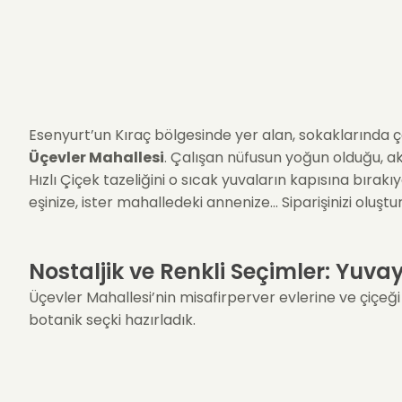
Esenyurt’un Kıraç bölgesinde yer alan, sokaklarında ço
Üçevler Mahallesi
. Çalışan nüfusun yoğun olduğu, a
Hızlı Çiçek tazeliğini o sıcak yuvaların kapısına bırak
eşinize, ister mahalledeki annenize... Siparişinizi oluş
Nostaljik ve Renkli Seçimler: Yuva
Üçevler Mahallesi’nin misafirperver evlerine ve çiçeğ
botanik seçki hazırladık.
Anne Sıcaklığı (Begonya / Begonia):
Tam bir "Ann
Bakımı kolaydır, sevgiyi ve şefkati simgeler.