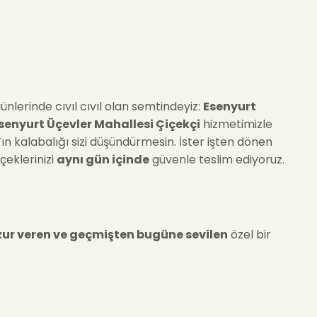
nlerinde cıvıl cıvıl olan semtindeyiz:
Esenyurt
senyurt Üçevler Mahallesi Çiçekçi
hizmetimizle
’ın kalabalığı sizi düşündürmesin. İster işten dönen
çeklerinizi
aynı gün içinde
güvenle teslim ediyoruz.
zur veren ve geçmişten bugüne sevilen
özel bir
li çiçekleriyle (pembe, kırmızı, beyaz) evin neşesidir.