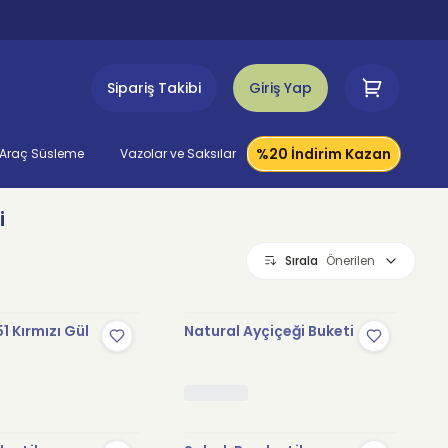
Sipariş Takibi
Giriş Yap
%20 İndirim Kazan
Araç Süsleme
Vazolar ve Saksılar
i
Sırala
Önerilen
1 Kırmızı Gül
Natural Ayçiçeği Buketi