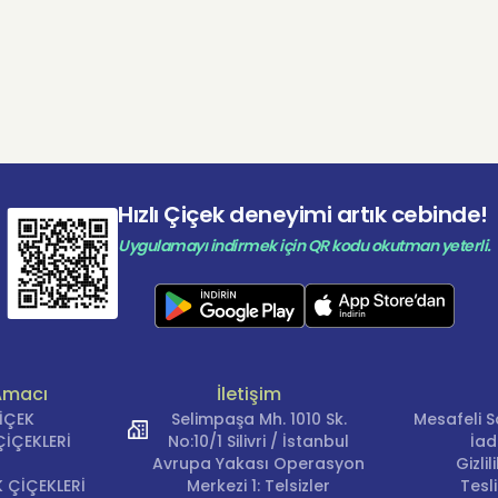
Hızlı Çiçek deneyimi artık cebinde!
Uygulamayı indirmek için QR kodu okutman yeterli.
Amacı
İletişim
ÇİÇEK
Selimpaşa Mh. 1010 Sk.
Mesafeli S
İÇEKLERİ
No:10/1 Silivri / İstanbul
İad
Avrupa Yakası Operasyon
Gizli
 ÇİÇEKLERİ
Merkezi 1: Telsizler
Tesl