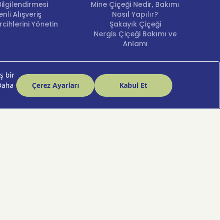
ilgilendirmesi
Mine Çiçeği Nedir, Bakımı
nli Alışveriş
Nasıl Yapılır?
cihlerini Yönetin
Şakayık Çiçeği
Nergis Çiçeği Bakımı ve
Anlamı