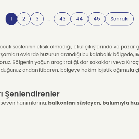
1
2
3
…
43
44
45
Sonraki
cuk seslerinin eksik olmadığı, okul çıkışlarında ve pazar gü
kşamları evlerde huzurun arandığı bu kalabalık bölgede,
E
ıyoruz. Bölgenin yoğun araç trafiği, dar sokakları veya Kıraç
turduğunuz andan itibaren, bölgeye hakim lojistik ağımızla çi
yı Şenlendirenler
i seven hanımlarına;
balkonları süsleyen, bakımıyla hu
e çiçeği". Etli yaprakları ve hiç durmadan açan minik, renk