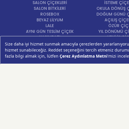
SALON ÇİÇEKLERİ
İSTEME ÇİÇE
SALON BİTKİLERİ
OKULA DÖNÜŞ Ç
ROSEBOX
DOĞUM GÜNÜ Ç
BEYAZ LİLYUM
AÇILIŞ ÇİÇE
LALE
ÖZÜR ÇİÇ
AYNI GÜN TESLİM ÇİÇEK
YIL DÖNÜMÜ Çİ
KASIMPATI
YENİ İŞ Çİ
GERBERA
KRİZANTEM
ŞEBBOY
FREZYA
ORTANCA
ÇELENK
KOKİNA
MASA ÇİÇEKLERİ
GÜL BUKETİ
SUKULENT/KAKTÜS
PAPATYA
AYÇİÇEKLERİ
LİLYUM
VAZO ÇİÇEKLERİ
HIZLI ÇİÇEK FESTİVALİ