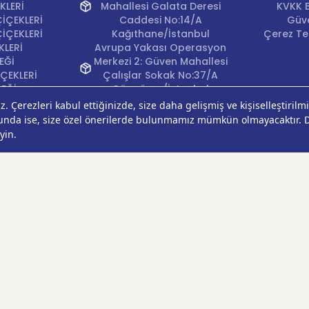
KLERİ
Mahallesi Galata Deresi
KVKK B
İÇEKLERİ
Caddesi No:14/A
Güve
İÇEKLERİ
Kağıthane/İstanbul
Çerez Ter
KLERİ
Avrupa Yakası Operasyon
EĞİ
Merkezi 2: Güven Mahallesi
ÇEKLERİ
Çalışlar Sokak No:37/A
ÇEĞİ
Güngören/İstanbul
Anadolu Yakası
Operasyon Merkezi 1:
Cumhuriyet Mahallesi
Pırlanta Sokak No:24
Üsküdar/İstanbul
Anadolu Yakası
Operasyon Merkezi 2:
Kurtköy Mahallesi Kanarya
Caddesi No:38 Pendik/
İstanbul
Ankara Operasyon
Merkezi: Çankaya
Mahallesi Oğuzlar Caddesi
1393. Sokak No:18/A
Çankaya/Ankara