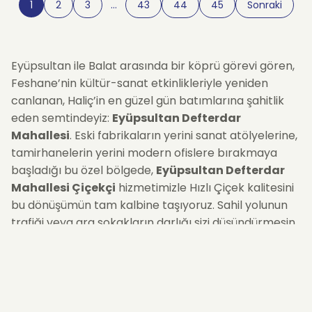
1
2
3
…
43
44
45
Sonraki
Eyüpsultan ile Balat arasında bir köprü görevi gören,
Feshane’nin kültür-sanat etkinlikleriyle yeniden
canlanan, Haliç’in en güzel gün batımlarına şahitlik
eden semtindeyiz:
Eyüpsultan Defterdar
Mahallesi
. Eski fabrikaların yerini sanat atölyelerine,
tamirhanelerin yerini modern ofislere bırakmaya
başladığı bu özel bölgede,
Eyüpsultan Defterdar
Mahallesi Çiçekçi
hizmetimizle Hızlı Çiçek kalitesini
bu dönüşümün tam kalbine taşıyoruz. Sahil yolunun
trafiği veya ara sokakların darlığı sizi düşündürmesin.
İster Feshane’deki bir sergi açılışına, ister Defterdar
Caddesi üzerindeki bir iş yerine... Siparişinizi
oluşturduğunuz andan itibaren, bölgeye hakim lojistik
ağımızla çiçeklerinizi
aynı gün içinde
güvenle teslim
ediyoruz.