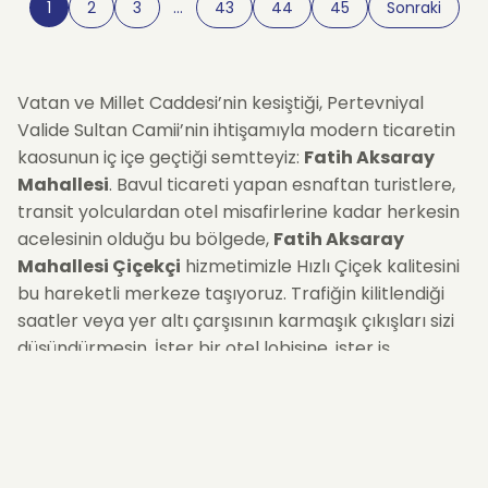
1
2
3
…
43
44
45
Sonraki
Vatan ve Millet Caddesi’nin kesiştiği, Pertevniyal
Valide Sultan Camii’nin ihtişamıyla modern ticaretin
kaosunun iç içe geçtiği semtteyiz:
Fatih Aksaray
Mahallesi
. Bavul ticareti yapan esnaftan turistlere,
transit yolculardan otel misafirlerine kadar herkesin
acelesinin olduğu bu bölgede,
Fatih Aksaray
Mahallesi Çiçekçi
hizmetimizle Hızlı Çiçek kalitesini
bu hareketli merkeze taşıyoruz. Trafiğin kilitlendiği
saatler veya yer altı çarşısının karmaşık çıkışları sizi
düşündürmesin. İster bir otel lobisine, ister iş
hanındaki bir ofise... Siparişinizi oluşturduğunuz andan
itibaren, bölgeye hakim lojistik ağımızla çiçeklerinizi
aynı gün içinde
hızla teslim ediyoruz.