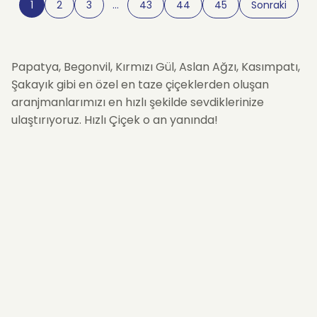
1
2
3
…
43
44
45
Sonraki
Papatya, Begonvil, Kırmızı Gül, Aslan Ağzı, Kasımpatı,
Şakayık gibi en özel en taze çiçeklerden oluşan
aranjmanlarımızı en hızlı şekilde sevdiklerinize
ulaştırıyoruz. Hızlı Çiçek o an yanında!