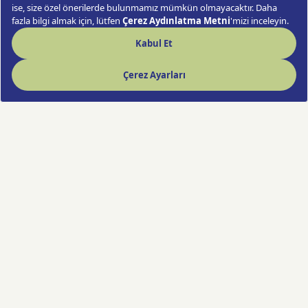
Hızlı Çiçek deneyimi artık cebinde!