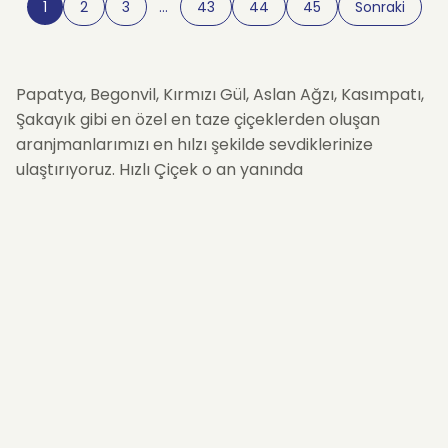
1
2
3
…
43
44
45
Sonraki
Papatya, Begonvil, Kırmızı Gül, Aslan Ağzı, Kasımpatı,
Şakayık gibi en özel en taze çiçeklerden oluşan
aranjmanlarımızı en hılzı şekilde sevdiklerinize
ulaştırıyoruz. Hızlı Çiçek o an yanında