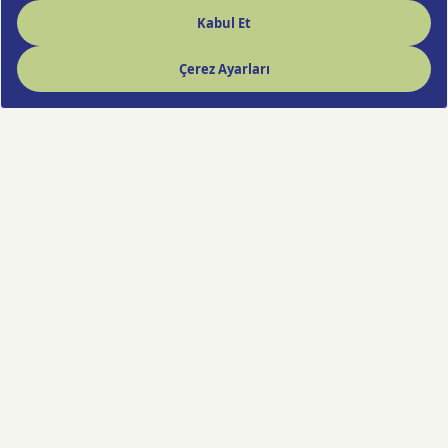
Hızlı Çiçek deneyimi artık cebinde!