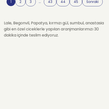
1
2
3
…
43
44
45
Sonraki
Lale, Begonvil, Papatya, kırmızı gül, sumbul, anastasia
gibi en özel ciceklerle yapılan aranjmanlarımızı 30
dakika içinde teslim ediyoruz.