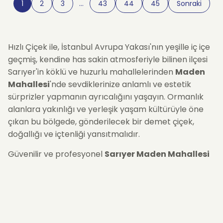
1
2
3
…
43
44
45
Sonraki
Hızlı Çiçek ile, İstanbul Avrupa Yakası'nın yeşille iç içe
geçmiş, kendine has sakin atmosferiyle bilinen ilçesi
Sarıyer'in köklü ve huzurlu mahallelerinden
Maden
Mahallesi
'nde sevdiklerinize anlamlı ve estetik
sürprizler yapmanın ayrıcalığını yaşayın. Ormanlık
alanlara yakınlığı ve yerleşik yaşam kültürüyle öne
çıkan bu bölgede, gönderilecek bir demet çiçek,
doğallığı ve içtenliği yansıtmalıdır.
Güvenilir ve profesyonel
Sarıyer Maden Mahallesi
Çiçekçi
hizmetimizle, mevsimin en canlı, en güzel ve
kaliteli çiçeklerini büyük bir özenle seçiyor, her bir
aranjmanı sanatsal bir incelikle tasarlıyoruz. Hızlı
Çiçek ustaları tarafından hazırlanan tüm buketler,
Maden Mahallesi'nin tüm sokaklarına, konutlarına ve