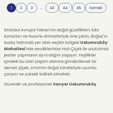
1
2
3
…
43
44
45
Sonraki
İstanbul Avrupa Yakası'nın doğal güzellikleri, lüks
konutları ve huzurlu atmosferiyle öne çıkan, Boğaz'ın
kuzey hattında yer alan seçkin bölgesi
Uskumruköy
Mahallesi
'nde sevdiklerinize Hızlı Çiçek ile unutulmaz
jestler yapmanın ayrıcalığını yaşayın. Yeşillikler
içindeki bu özel yaşam alanına gönderilecek bir
demet çiçek, ortamın doğal zarafetiyle uyumlu,
çarpıcı ve yüksek kaliteli olmalıdır.
Güvenilir ve profesyonel
Sarıyer Uskumruköy
Mahallesi Çiçekçi
hizmetimizle, mevsimin en taze,
en nadide ve en kaliteli çiçeklerini büyük bir özenle
seçiyor, her bir aranjmanı bölgenin doğal ve lüks
estetiğine uygun şekilde tasarlıyoruz. Uzman ekibimiz