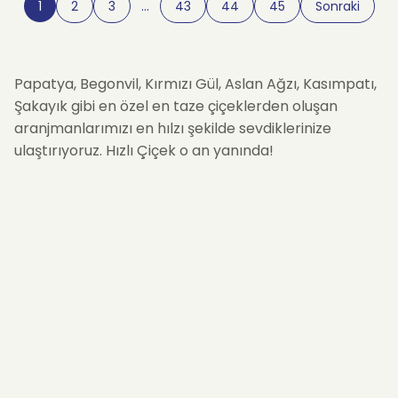
1
2
3
…
43
44
45
Sonraki
Papatya, Begonvil, Kırmızı Gül, Aslan Ağzı, Kasımpatı,
Şakayık gibi en özel en taze çiçeklerden oluşan
aranjmanlarımızı en hılzı şekilde sevdiklerinize
ulaştırıyoruz. Hızlı Çiçek o an yanında!