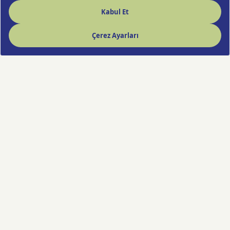
Hızlı Çiçek deneyimi artık cebinde!