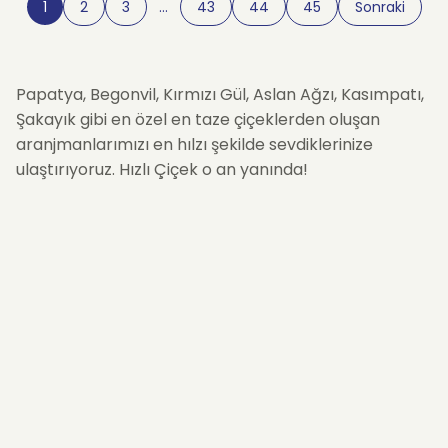
1
2
3
…
43
44
45
Sonraki
Papatya, Begonvil, Kırmızı Gül, Aslan Ağzı, Kasımpatı,
Şakayık gibi en özel en taze çiçeklerden oluşan
aranjmanlarımızı en hılzı şekilde sevdiklerinize
ulaştırıyoruz. Hızlı Çiçek o an yanında!