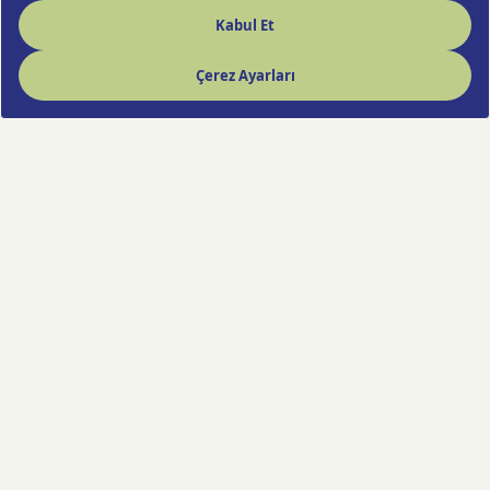
Hızlı Çiçek deneyimi artık cebinde!