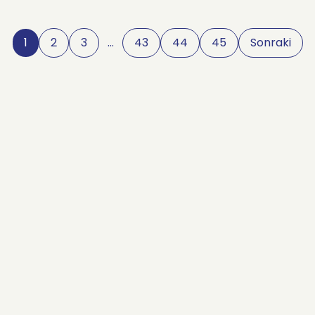
1
2
3
…
43
44
45
Sonraki