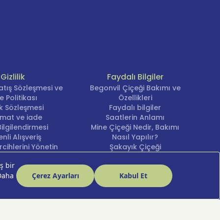
Gizlilik
Faydalı Bilgiler
atış Sözleşmesi ve
Begonvil Çiçeği Bakımı ve
e Politikası
Özellikleri
lik Sözleşmesi
Faydalı bilgiler
imat ve iade
Saatlerin Anlamı
ilgilendirmesi
Mine Çiçeği Nedir, Bakımı
nli Alışveriş
Nasıl Yapılır?
cihlerini Yönetin
Şakayık Çiçeği
Nergis Çiçeği Bakımı ve
Anlamı