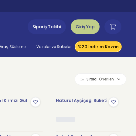
Sipariş Takibi
Giriş Yap
%20 İndirim Kazan
Araç Süsleme
Vazolar ve Saksılar
Sırala
Önerilen
1 Kırmızı Gül
Natural Ayçiçeği Buketi