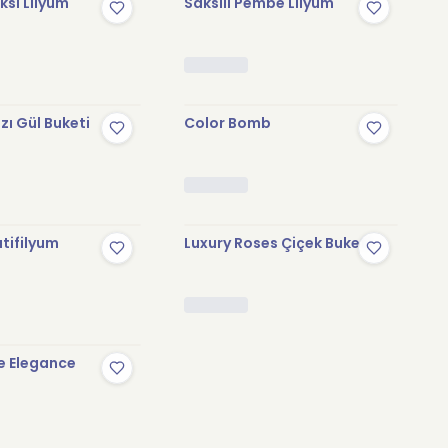
sı Lilyum
Saksılı Pembe Lilyum
zı Gül Buketi
Color Bomb
tifilyum
Luxury Roses Çiçek Buketi
e Elegance