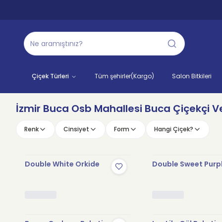
Çiçek Türleri
Tüm şehirler(Kargo)
Salon Bitkileri
İzmir Buca Osb Mahallesi Buca Çiçekçi Ve
Renk
Cinsiyet
Form
Hangi Çiçek?
Double White Orkide
Double Sweet Purp