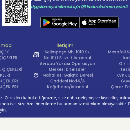
Uygulamayı indirmek için QR kodu okutman yeterli.
Amacı
İletişim
ÇİÇEK
Selimpaşa Mh. 1010 Sk.
Mesafeli S
İÇEKLERİ
No:10/1 Silivri / İstanbul
İad
Avrupa Yakası Operasyon
Gizli
 ÇİÇEKLERİ
Merkezi 1: Telsizler
Tesl
KLERİ
Mahallesi Galata Deresi
KVKK B
İÇEKLERİ
Caddesi No:14/A
Güve
İÇEKLERİ
Kağıthane/İstanbul
Çerez Ter
KLERİ
Avrupa Yakası Operasyon
EĞİ
Merkezi 2: Güven Mahallesi
ÇEKLERİ
Çalışlar Sokak No:37/A
ÇEĞİ
Güngören/İstanbul
Anadolu Yakası
Operasyon Merkezi 1:
Cumhuriyet Mahallesi