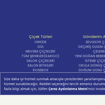
Çiçek Türleri
Gönderim 
ORKİDE
SEVGİLİYE 
GÜL
GEÇMİŞ OLSUN Ç
MEVSİM ÇİÇEKLERİ
ÇELENK
TÜM ŞEHİRLER(KARGO)
YENİ DOĞAN BEBEK
SALON ÇİÇEKLERİ
İSTEME ÇİÇE
SALON BİTKİLERİ
OKULA DÖNÜŞ Ç
ROSEBOX
DOĞUM GÜNÜ Ç
BEYAZ LİLYUM
AÇILIŞ ÇİÇE
LALE
ÖZÜR ÇİÇ
AYNI GÜN TESLİM ÇİÇEK
YIL DÖNÜMÜ Çİ
KASIMPATI
YENİ İŞ Çİ
GERBERA
KRİZANTEM
ŞEBBOY