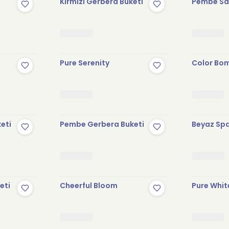
Kırmızı Gerbera Buketi
Pembe Sak
Pure Serenity
Color Bo
keti
Pembe Gerbera Buketi
Beyaz Spa
eti
Cheerful Bloom
Pure Whit