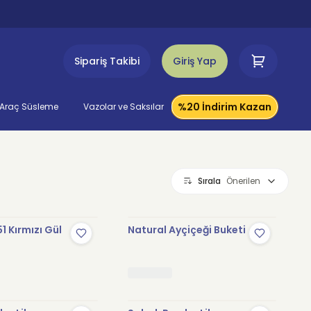
Sipariş Takibi
Giriş Yap
%20 İndirim Kazan
Araç Süsleme
Vazolar ve Saksılar
Sırala
Önerilen
1 Kırmızı Gül
Natural Ayçiçeği Buketi