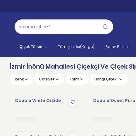
Çiçek Türleri
Tüm şehirler(Kargo)
Salon Bitkileri
İzmir İnönü Mahallesi Çiçekçi Ve Çiçek Si
Renk
Cinsiyet
Form
Hangi Çiçek?
Double White Orkide
Double Sweet Purp