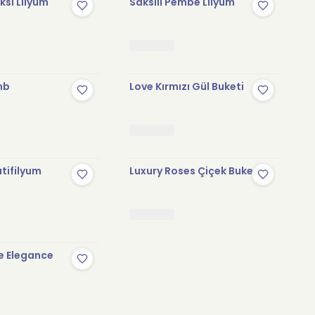
sı Lilyum
Saksılı Pembe Lilyum
mb
Love Kırmızı Gül Buketi
tifilyum
Luxury Roses Çiçek Buketi
e Elegance