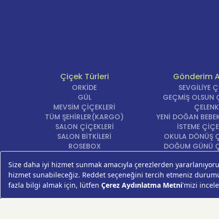
Çiçek Türleri
Gönderim 
ORKİDE
SEVGİLİYE 
GÜL
GEÇMİŞ OLSUN Ç
MEVSİM ÇİÇEKLERİ
ÇELENK
TÜM ŞEHİRLER(KARGO)
YENİ DOĞAN BEBEK
SALON ÇİÇEKLERİ
İSTEME ÇİÇE
SALON BİTKİLERİ
OKULA DÖNÜŞ Ç
ROSEBOX
DOĞUM GÜNÜ Ç
BEYAZ LİLYUM
AÇILIŞ ÇİÇE
LALE
ÖZÜR ÇİÇ
AYNI GÜN TESLİM ÇİÇEK
YIL DÖNÜMÜ Çİ
KASIMPATI
YENİ İŞ Çİ
GERBERA
KRİZANTEM
ŞEBBOY