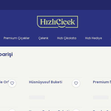
Premium Çiçekler
Çelenk
Hızlı Çikolata
Hızlı Hediye
parişi
le Orkide
Hüsnüyusuf Buketi
Premium 5