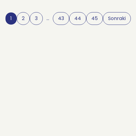
1
2
3
…
43
44
45
Sonraki