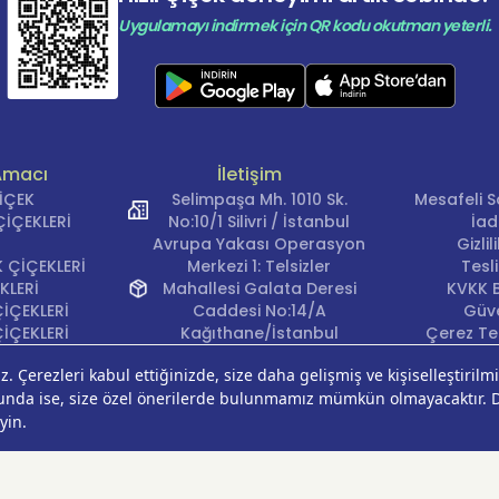
Uygulamayı indirmek için QR kodu okutman yeterli.
Amacı
İletişim
ÇİÇEK
Selimpaşa Mh. 1010 Sk.
Mesafeli S
İÇEKLERİ
No:10/1 Silivri / İstanbul
İad
Avrupa Yakası Operasyon
Gizli
 ÇİÇEKLERİ
Merkezi 1: Telsizler
Tesl
KLERİ
Mahallesi Galata Deresi
KVKK B
İÇEKLERİ
Caddesi No:14/A
Güve
İÇEKLERİ
Kağıthane/İstanbul
Çerez Ter
KLERİ
Avrupa Yakası Operasyon
EĞİ
Merkezi 2: Güven Mahallesi
ÇEKLERİ
Çalışlar Sokak No:37/A
ÇEĞİ
Güngören/İstanbul
Anadolu Yakası
Operasyon Merkezi 1:
Cumhuriyet Mahallesi