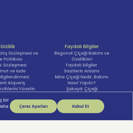
Gizlilik
Faydalı Bilgiler
atış Sözleşmesi ve
Begonvil Çiçeği Bakımı ve
e Politikası
Özellikleri
lik Sözleşmesi
Faydalı bilgiler
imat ve iade
Saatlerin Anlamı
ilgilendirmesi
Mine Çiçeği Nedir, Bakımı
nli Alışveriş
Nasıl Yapılır?
cihlerini Yönetin
Şakayık Çiçeği
Nergis Çiçeği Bakımı ve
Anlamı