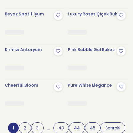
Beyaz Spatifilyum
Luxury Roses Çiçek Buketi
Kırmızı Antoryum
Pink Bubble Gül Buketi
Cheerful Bloom
Pure White Elegance
1
2
3
…
43
44
45
Sonraki