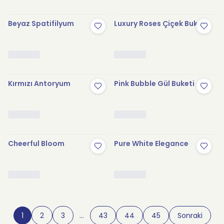
Beyaz Spatifilyum
Luxury Roses Çiçek Buketi
Kırmızı Antoryum
Pink Bubble Gül Buketi
Cheerful Bloom
Pure White Elegance
1
2
3
…
43
44
45
Sonraki