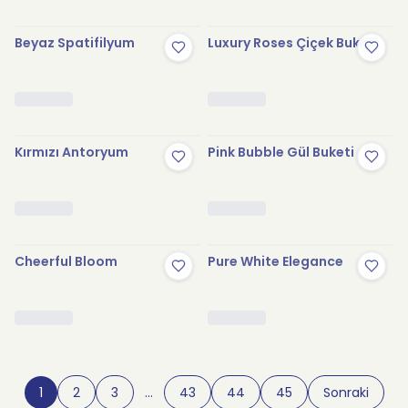
Beyaz Spatifilyum
Luxury Roses Çiçek Buketi
Kırmızı Antoryum
Pink Bubble Gül Buketi
Cheerful Bloom
Pure White Elegance
1
2
3
…
43
44
45
Sonraki