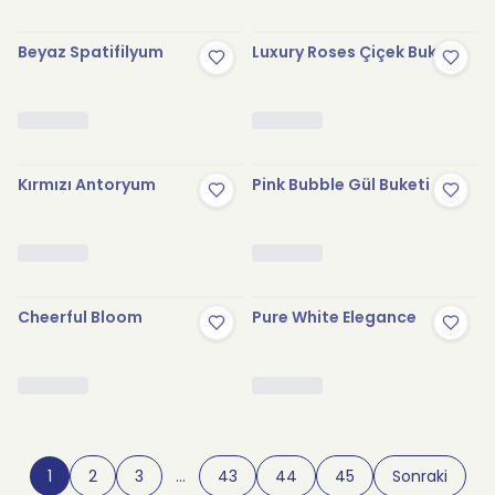
Beyaz Spatifilyum
Luxury Roses Çiçek Buketi
Kırmızı Antoryum
Pink Bubble Gül Buketi
Cheerful Bloom
Pure White Elegance
1
2
3
…
43
44
45
Sonraki