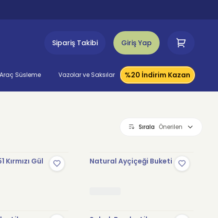
Sipariş Takibi
Giriş Yap
%20 İndirim Kazan
Araç Süsleme
Vazolar ve Saksılar
Sırala
Önerilen
1 Kırmızı Gül
Natural Ayçiçeği Buketi