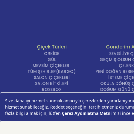
Çiçek Türleri
Gönderim 
ORKİDE
SEVGİLİYE 
GÜL
GEÇMİŞ OLSUN Ç
MEVSİM ÇİÇEKLERİ
ÇELENK
TÜM ŞEHİRLER(KARGO)
YENİ DOĞAN BEBEK
SALON ÇİÇEKLERİ
İSTEME ÇİÇE
SALON BİTKİLERİ
OKULA DÖNÜŞ Ç
ROSEBOX
DOĞUM GÜNÜ Ç
BEYAZ LİLYUM
AÇILIŞ ÇİÇE
LALE
ÖZÜR ÇİÇ
AYNI GÜN TESLİM ÇİÇEK
YIL DÖNÜMÜ Çİ
KASIMPATI
YENİ İŞ Çİ
GERBERA
KRİZANTEM
ŞEBBOY