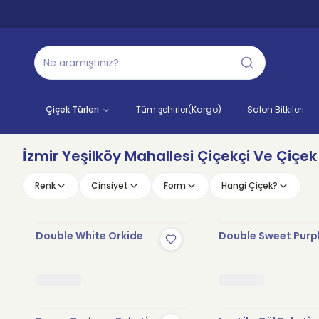
Çiçek Türleri
Tüm şehirler(Kargo)
Salon Bitkileri
İzmir Yeşilköy Mahallesi Çiçekçi Ve Çiçek 
Renk
Cinsiyet
Form
Hangi Çiçek?
Double White Orkide
Double Sweet Purp