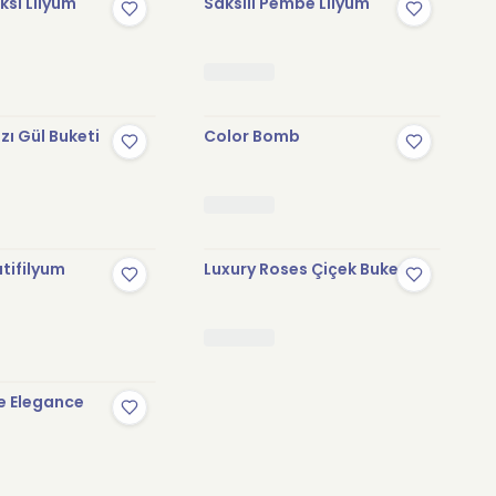
sı Lilyum
Saksılı Pembe Lilyum
zı Gül Buketi
Color Bomb
tifilyum
Luxury Roses Çiçek Buketi
e Elegance