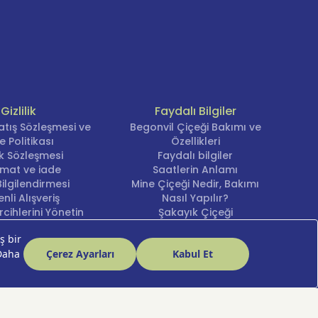
Gizlilik
Faydalı Bilgiler
atış Sözleşmesi ve
Begonvil Çiçeği Bakımı ve
e Politikası
Özellikleri
lik Sözleşmesi
Faydalı bilgiler
imat ve iade
Saatlerin Anlamı
ilgilendirmesi
Mine Çiçeği Nedir, Bakımı
nli Alışveriş
Nasıl Yapılır?
cihlerini Yönetin
Şakayık Çiçeği
Nergis Çiçeği Bakımı ve
Anlamı