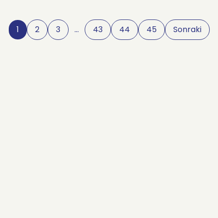
1
2
3
…
43
44
45
Sonraki