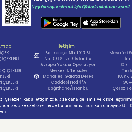
Uygulamayı indirmek için QR kodu okutman yeterli.
Amacı
İletişim
ÇİÇEK
Selimpaşa Mh. 1010 Sk.
Mesafeli S
İÇEKLERİ
No:10/1 Silivri / İstanbul
İad
Avrupa Yakası Operasyon
Gizli
 ÇİÇEKLERİ
Merkezi 1: Telsizler
Tesl
KLERİ
Mahallesi Galata Deresi
KVKK B
İÇEKLERİ
Caddesi No:14/A
Güve
İÇEKLERİ
Kağıthane/İstanbul
Çerez Ter
KLERİ
Avrupa Yakası Operasyon
EĞİ
Merkezi 2: Güven Mahallesi
ÇEKLERİ
Çalışlar Sokak No:37/A
ÇEĞİ
Güngören/İstanbul
Anadolu Yakası
Operasyon Merkezi 1:
Cumhuriyet Mahallesi