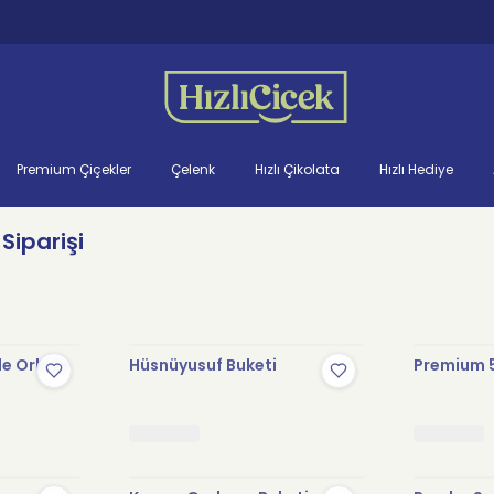
Premium Çiçekler
Çelenk
Hızlı Çikolata
Hızlı Hediye
Siparişi
le Orkide
Hüsnüyusuf Buketi
Premium 5