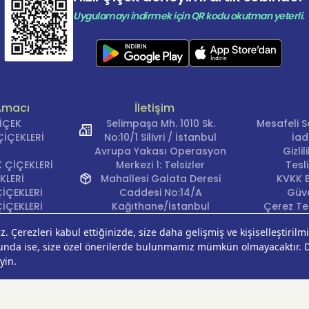
Uygulamayı indirmek için QR kodu okutman yeterli.
Amacı
İletişim
ÇİÇEK
Selimpaşa Mh. 1010 Sk.
Mesafeli S
İÇEKLERİ
No:10/1 Silivri / İstanbul
İad
Avrupa Yakası Operasyon
Gizli
 ÇİÇEKLERİ
Merkezi 1: Telsizler
Tesl
KLERİ
Mahallesi Galata Deresi
KVKK B
İÇEKLERİ
Caddesi No:14/A
Güve
İÇEKLERİ
Kağıthane/İstanbul
Çerez Ter
KLERİ
Avrupa Yakası Operasyon
EĞİ
Merkezi 2: Güven Mahallesi
ÇEKLERİ
Çalışlar Sokak No:37/A
ÇEĞİ
Güngören/İstanbul
Anadolu Yakası
Operasyon Merkezi 1:
Cumhuriyet Mahallesi