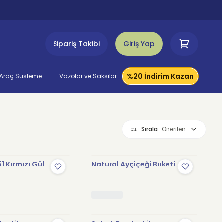
Sipariş Takibi
Giriş Yap
%20 İndirim Kazan
Araç Süsleme
Vazolar ve Saksılar
Sırala
Önerilen
1 Kırmızı Gül
Natural Ayçiçeği Buketi