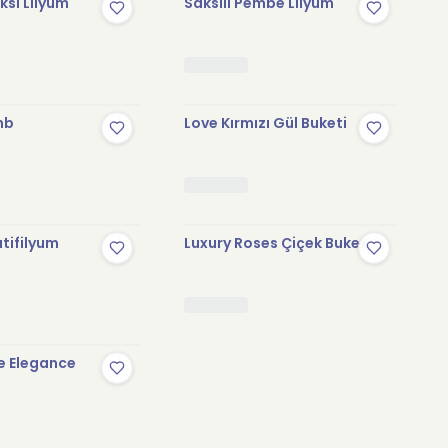
sı Lilyum
Saksılı Pembe Lilyum
mb
Love Kırmızı Gül Buketi
tifilyum
Luxury Roses Çiçek Buketi
e Elegance