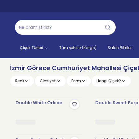
Çiçek Türleri
Tüm şehirler(Kargo)
Salon Bitkileri
İzmir Görece Cumhuriyet Mahallesi Çiçekç
Renk
Cinsiyet
Form
Hangi Çiçek?
Double White Orkide
Double Sweet Purp