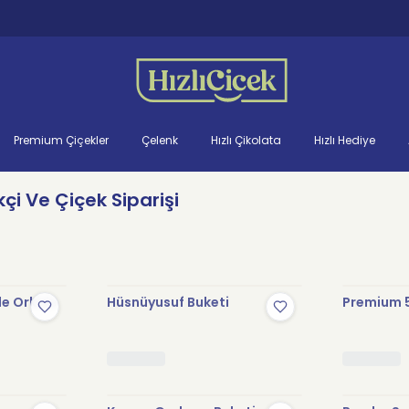
Premium Çiçekler
Çelenk
Hızlı Çikolata
Hızlı Hediye
i Ve Çiçek Siparişi
le Orkide
Hüsnüyusuf Buketi
Premium 5