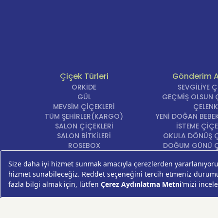
Çiçek Türleri
Gönderim 
ORKİDE
SEVGİLİYE 
GÜL
GEÇMİŞ OLSUN Ç
MEVSİM ÇİÇEKLERİ
ÇELENK
TÜM ŞEHİRLER(KARGO)
YENİ DOĞAN BEBEK
SALON ÇİÇEKLERİ
İSTEME ÇİÇE
SALON BİTKİLERİ
OKULA DÖNÜŞ Ç
ROSEBOX
DOĞUM GÜNÜ Ç
BEYAZ LİLYUM
AÇILIŞ ÇİÇE
LALE
ÖZÜR ÇİÇ
AYNI GÜN TESLİM ÇİÇEK
YIL DÖNÜMÜ Çİ
KASIMPATI
YENİ İŞ Çİ
GERBERA
KRİZANTEM
ŞEBBOY