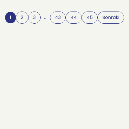
1
2
3
…
43
44
45
Sonraki