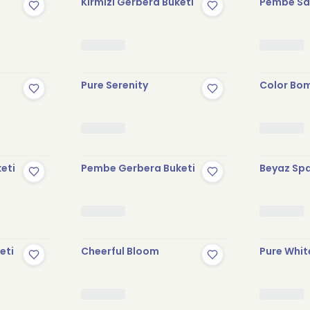
Kırmızı Gerbera Buketi
Pembe Sak
Pure Serenity
Color Bo
keti
Pembe Gerbera Buketi
Beyaz Spa
eti
Cheerful Bloom
Pure Whit