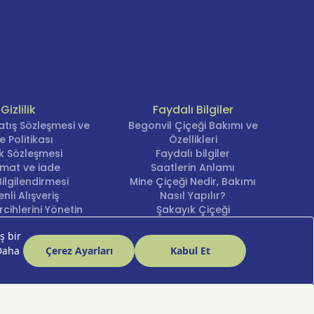
Gizlilik
Faydalı Bilgiler
atış Sözleşmesi ve
Begonvil Çiçeği Bakımı ve
e Politikası
Özellikleri
lik Sözleşmesi
Faydalı bilgiler
imat ve iade
Saatlerin Anlamı
ilgilendirmesi
Mine Çiçeği Nedir, Bakımı
nli Alışveriş
Nasıl Yapılır?
cihlerini Yönetin
Şakayık Çiçeği
Nergis Çiçeği Bakımı ve
Anlamı