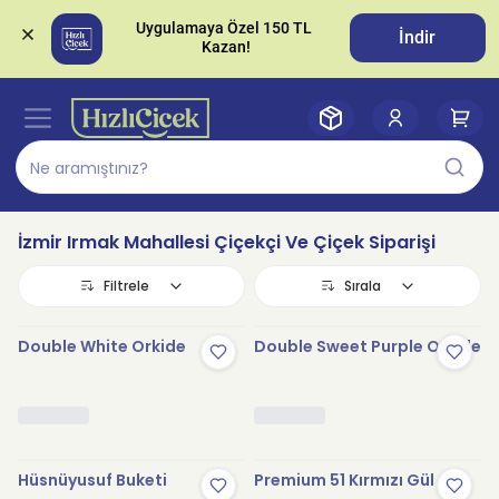
Uygulamaya Özel 150 TL 
İndir
İzmir Irmak Mahallesi Çiçekçi Ve Çiçek Siparişi
Filtrele
Sırala
Double White Orkide
Double Sweet Purple Orkide
Hüsnüyusuf Buketi
Premium 51 Kırmızı Gül