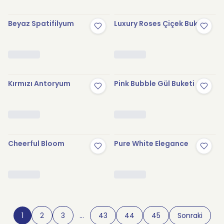
Beyaz Spatifilyum
Luxury Roses Çiçek Buketi
Kırmızı Antoryum
Pink Bubble Gül Buketi
Cheerful Bloom
Pure White Elegance
1
2
3
…
43
44
45
Sonraki