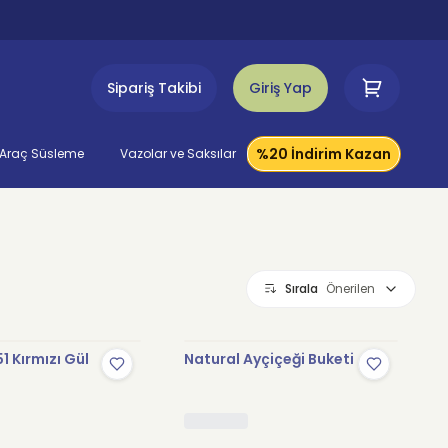
Sipariş Takibi
Giriş Yap
%20 İndirim Kazan
Araç Süsleme
Vazolar ve Saksılar
Sırala
Önerilen
1 Kırmızı Gül
Natural Ayçiçeği Buketi