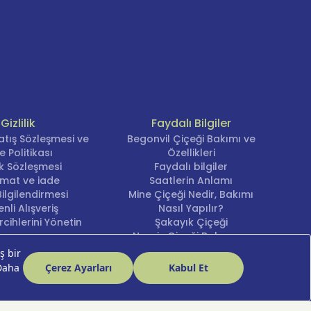
Gizlilik
Faydalı Bilgiler
atış Sözleşmesi ve
Begonvil Çiçeği Bakımı ve
e Politikası
Özellikleri
lik Sözleşmesi
Faydalı bilgiler
imat ve iade
Saatlerin Anlamı
ilgilendirmesi
Mine Çiçeği Nedir, Bakımı
nli Alışveriş
Nasıl Yapılır?
cihlerini Yönetin
Şakayık Çiçeği
Nergis Çiçeği Bakımı ve
Anlamı