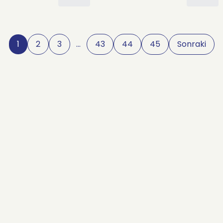
1
2
3
…
43
44
45
Sonraki