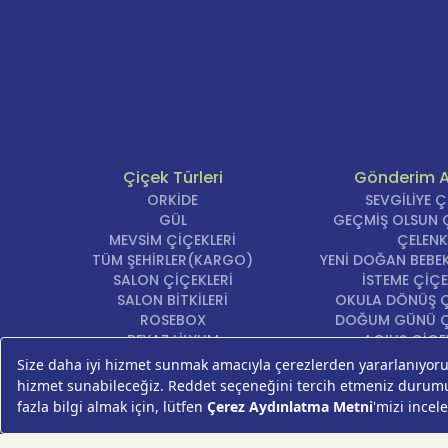
Çiçek Türleri
Gönderim 
ORKİDE
SEVGİLİYE 
GÜL
GEÇMİŞ OLSUN Ç
MEVSİM ÇİÇEKLERİ
ÇELENK
TÜM ŞEHİRLER(KARGO)
YENİ DOĞAN BEBEK
SALON ÇİÇEKLERİ
İSTEME ÇİÇE
SALON BİTKİLERİ
OKULA DÖNÜŞ Ç
ROSEBOX
DOĞUM GÜNÜ Ç
BEYAZ LİLYUM
AÇILIŞ ÇİÇE
LALE
ÖZÜR ÇİÇ
AYNI GÜN TESLİM ÇİÇEK
YIL DÖNÜMÜ Çİ
KASIMPATI
YENİ İŞ Çİ
GERBERA
KRİZANTEM