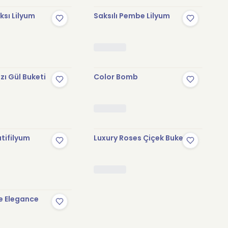
sı Lilyum
Saksılı Pembe Lilyum
zı Gül Buketi
Color Bomb
tifilyum
Luxury Roses Çiçek Buketi
e Elegance