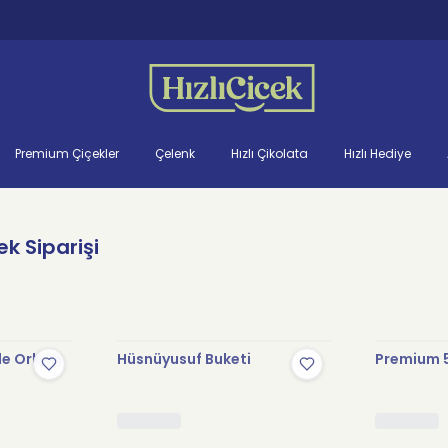
Premium Çiçekler
Çelenk
Hızlı Çikolata
Hızlı Hediye
k Siparişi
le Orkide
Hüsnüyusuf Buketi
Premium 5