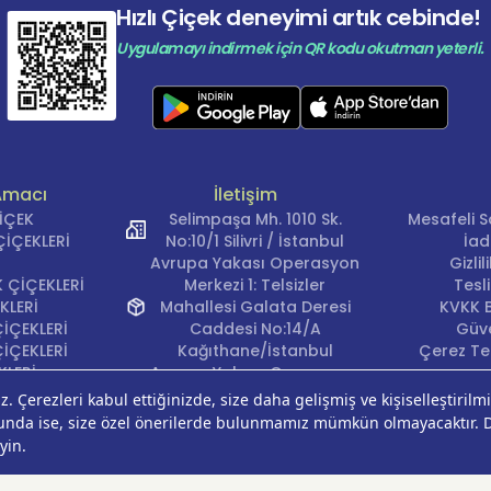
Hızlı Çiçek deneyimi artık cebinde!
Uygulamayı indirmek için QR kodu okutman yeterli.
Amacı
İletişim
ÇİÇEK
Selimpaşa Mh. 1010 Sk.
Mesafeli S
İÇEKLERİ
No:10/1 Silivri / İstanbul
İad
Avrupa Yakası Operasyon
Gizli
 ÇİÇEKLERİ
Merkezi 1: Telsizler
Tesl
KLERİ
Mahallesi Galata Deresi
KVKK B
İÇEKLERİ
Caddesi No:14/A
Güve
İÇEKLERİ
Kağıthane/İstanbul
Çerez Ter
KLERİ
Avrupa Yakası Operasyon
EĞİ
Merkezi 2: Güven Mahallesi
ÇEKLERİ
Çalışlar Sokak No:37/A
ÇEĞİ
Güngören/İstanbul
Anadolu Yakası
Operasyon Merkezi 1: