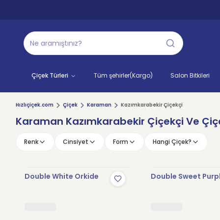
Çiçek Türleri
Tüm şehirler(Kargo)
Salon Bitkileri
Hızlıçiçek.com
Çiçek
Karaman
Kazımkarabekir Çiçekçi
Karaman Kazımkarabekir Çiçekçi Ve Çiçe
Renk
Cinsiyet
Form
Hangi Çiçek?
Double White Orkide
Double Sweet Purp