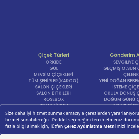
Çiçek Türleri
Gönderim 
ORKİDE
SEVGİLİYE 
GÜL
GEÇMİŞ OLSUN Ç
MEVSİM ÇİÇEKLERİ
ÇELENK
TÜM ŞEHİRLER(KARGO)
YENİ DOĞAN BEBEK
SALON ÇİÇEKLERİ
İSTEME ÇİÇE
SALON BİTKİLERİ
OKULA DÖNÜŞ Ç
ROSEBOX
DOĞUM GÜNÜ Ç
BEYAZ LİLYUM
AÇILIŞ ÇİÇE
LALE
ÖZÜR ÇİÇ
AYNI GÜN TESLİM ÇİÇEK
YIL DÖNÜMÜ Çİ
KASIMPATI
YENİ İŞ Çİ
GERBERA
KRİZANTEM