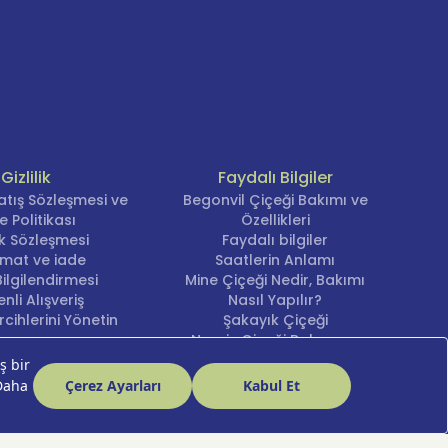
Gizlilik
Faydalı Bilgiler
atış Sözleşmesi ve
Begonvil Çiçeği Bakımı ve
e Politikası
Özellikleri
lik Sözleşmesi
Faydalı bilgiler
imat ve iade
Saatlerin Anlamı
ilgilendirmesi
Mine Çiçeği Nedir, Bakımı
nli Alışveriş
Nasıl Yapılır?
cihlerini Yönetin
Şakayık Çiçeği
Nergis Çiçeği Bakımı ve
Anlamı