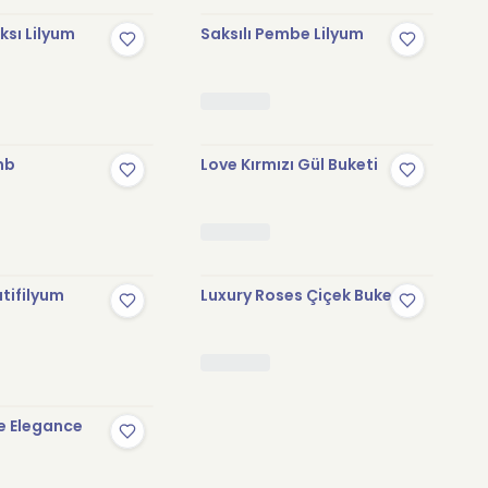
sı Lilyum
Saksılı Pembe Lilyum
mb
Love Kırmızı Gül Buketi
tifilyum
Luxury Roses Çiçek Buketi
e Elegance