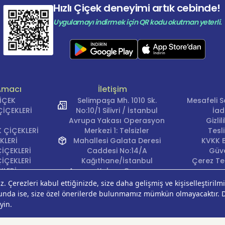
Hızlı Çiçek deneyimi artık cebinde!
Uygulamayı indirmek için QR kodu okutman yeterli.
Amacı
İletişim
ÇİÇEK
Selimpaşa Mh. 1010 Sk.
Mesafeli S
İÇEKLERİ
No:10/1 Silivri / İstanbul
İad
Avrupa Yakası Operasyon
Gizli
 ÇİÇEKLERİ
Merkezi 1: Telsizler
Tesl
KLERİ
Mahallesi Galata Deresi
KVKK B
İÇEKLERİ
Caddesi No:14/A
Güve
İÇEKLERİ
Kağıthane/İstanbul
Çerez Ter
KLERİ
Avrupa Yakası Operasyon
EĞİ
Merkezi 2: Güven Mahallesi
ÇEKLERİ
Çalışlar Sokak No:37/A
ÇEĞİ
Güngören/İstanbul
Anadolu Yakası
Operasyon Merkezi 1: