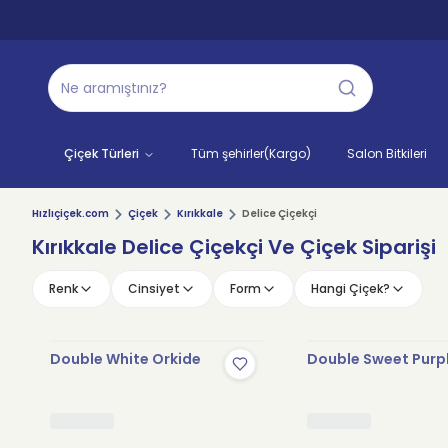
Çiçek Türleri
Tüm şehirler(Kargo)
Salon Bitkileri
Hızlıçiçek.com
Çiçek
Kırıkkale
Delice Çiçekçi
Kırıkkale Delice Çiçekçi Ve Çiçek Siparişi
Renk
Cinsiyet
Form
Hangi Çiçek?
Double White Orkide
Double Sweet Purp