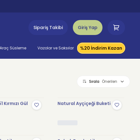
Sipariş Takibi
Giriş Yap
%20 İndirim Kazan
Araç Süsleme
Vazolar ve Saksılar
Sırala
Önerilen
1 Kırmızı Gül
Natural Ayçiçeği Buketi