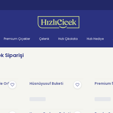
Premium Çiçekler
Çelenk
Hızlı Çikolata
Hızlı Hediye
k Siparişi
le Orkide
Hüsnüyusuf Buketi
Premium 5