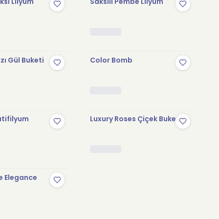
sı Lilyum
Saksılı Pembe Lilyum
zı Gül Buketi
Color Bomb
tifilyum
Luxury Roses Çiçek Buketi
e Elegance