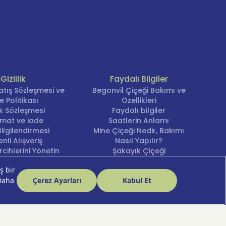
Gizlilik
Faydalı Bilgiler
atış Sözleşmesi ve
Begonvil Çiçeği Bakımı ve
e Politikası
Özellikleri
lik Sözleşmesi
Faydalı bilgiler
imat ve iade
Saatlerin Anlamı
ilgilendirmesi
Mine Çiçeği Nedir, Bakımı
nli Alışveriş
Nasıl Yapılır?
cihlerini Yönetin
Şakayık Çiçeği
Nergis Çiçeği Bakımı ve
Anlamı