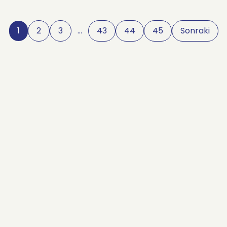
1
2
3
…
43
44
45
Sonraki