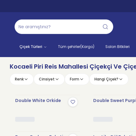
Çiçek Türleri
Tüm şehirler(Kargo)
Salon Bitkileri
Kocaeli Piri Reis Mahallesi Çiçekçi Ve Çiçe
Renk
Cinsiyet
Form
Hangi Çiçek?
Double White Orkide
Double Sweet Purp