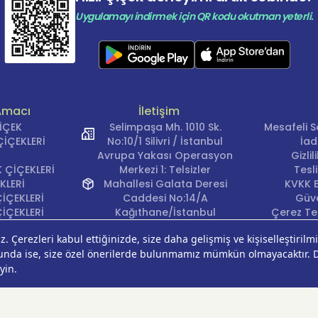
Uygulamayı indirmek için QR kodu okutman yeterli.
Amacı
İletişim
ÇİÇEK
Selimpaşa Mh. 1010 Sk.
Mesafeli S
İÇEKLERİ
No:10/1 Silivri / İstanbul
İad
Avrupa Yakası Operasyon
Gizli
 ÇİÇEKLERİ
Merkezi 1: Telsizler
Tesl
KLERİ
Mahallesi Galata Deresi
KVKK B
İÇEKLERİ
Caddesi No:14/A
Güve
İÇEKLERİ
Kağıthane/İstanbul
Çerez Ter
KLERİ
Avrupa Yakası Operasyon
EĞİ
Merkezi 2: Güven Mahallesi
ÇEKLERİ
Çalışlar Sokak No:37/A
ÇEĞİ
Güngören/İstanbul
Anadolu Yakası
Operasyon Merkezi 1:
Cumhuriyet Mahallesi