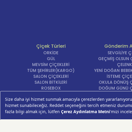
Çiçek Türleri
Gönderim 
ORKİDE
SEVGİLİYE 
GÜL
GEÇMİŞ OLSUN Ç
MEVSİM ÇİÇEKLERİ
ÇELENK
TÜM ŞEHİRLER(KARGO)
YENİ DOĞAN BEBEK
SALON ÇİÇEKLERİ
İSTEME ÇİÇE
SALON BİTKİLERİ
OKULA DÖNÜŞ Ç
ROSEBOX
DOĞUM GÜNÜ Ç
BEYAZ LİLYUM
AÇILIŞ ÇİÇE
LALE
ÖZÜR ÇİÇ
AYNI GÜN TESLİM ÇİÇEK
YIL DÖNÜMÜ Çİ
KASIMPATI
YENİ İŞ Çİ
GERBERA
KRİZANTEM
ŞEBBOY