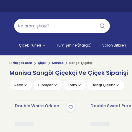
Çiçek Türleri
Tüm şehirler(Kargo)
Salon Bitkileri
Hızlıçiçek.com
Çiçek
Manisa
Sarıgöl Çiçekçi
Manisa Sarıgöl Çiçekçi Ve Çiçek Siparişi
Renk
Cinsiyet
Form
Hangi Çiçek?
Double White Orkide
Double Sweet Purp