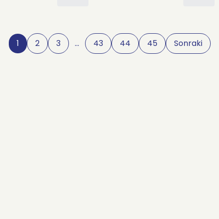
1
2
3
…
43
44
45
Sonraki