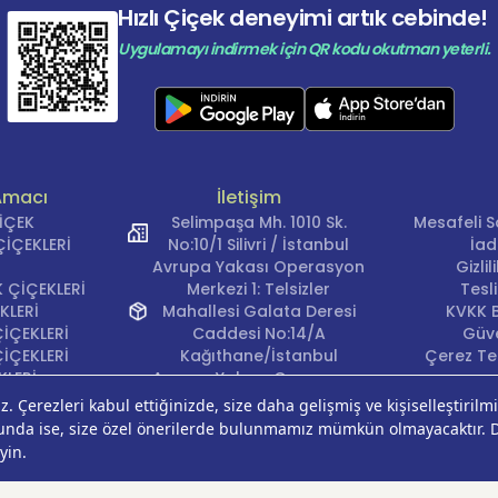
Hızlı Çiçek deneyimi artık cebinde!
Uygulamayı indirmek için QR kodu okutman yeterli.
Amacı
İletişim
ÇİÇEK
Selimpaşa Mh. 1010 Sk.
Mesafeli S
İÇEKLERİ
No:10/1 Silivri / İstanbul
İad
Avrupa Yakası Operasyon
Gizli
 ÇİÇEKLERİ
Merkezi 1: Telsizler
Tesl
KLERİ
Mahallesi Galata Deresi
KVKK B
İÇEKLERİ
Caddesi No:14/A
Güve
İÇEKLERİ
Kağıthane/İstanbul
Çerez Ter
KLERİ
Avrupa Yakası Operasyon
EĞİ
Merkezi 2: Güven Mahallesi
ÇEKLERİ
Çalışlar Sokak No:37/A
ÇEĞİ
Güngören/İstanbul
Anadolu Yakası
Operasyon Merkezi 1: