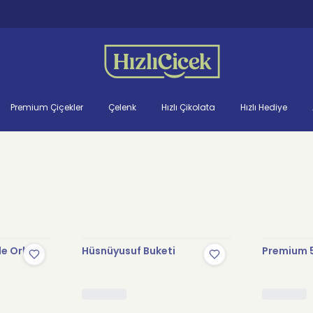
Premium Çiçekler
Çelenk
Hızlı Çikolata
Hızlı Hediye
le Orkide
Hüsnüyusuf Buketi
Premium 5