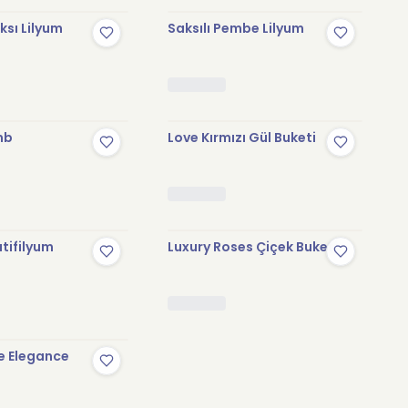
sı Lilyum
Saksılı Pembe Lilyum
mb
Love Kırmızı Gül Buketi
tifilyum
Luxury Roses Çiçek Buketi
e Elegance