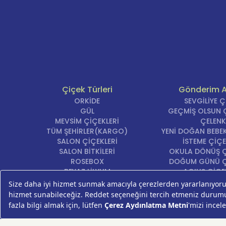
Çiçek Türleri
Gönderim 
ORKİDE
SEVGİLİYE 
GÜL
GEÇMİŞ OLSUN Ç
MEVSİM ÇİÇEKLERİ
ÇELENK
TÜM ŞEHİRLER(KARGO)
YENİ DOĞAN BEBEK
SALON ÇİÇEKLERİ
İSTEME ÇİÇE
SALON BİTKİLERİ
OKULA DÖNÜŞ Ç
ROSEBOX
DOĞUM GÜNÜ Ç
BEYAZ LİLYUM
AÇILIŞ ÇİÇE
LALE
ÖZÜR ÇİÇ
AYNI GÜN TESLİM ÇİÇEK
YIL DÖNÜMÜ Çİ
KASIMPATI
YENİ İŞ Çİ
GERBERA
KRİZANTEM