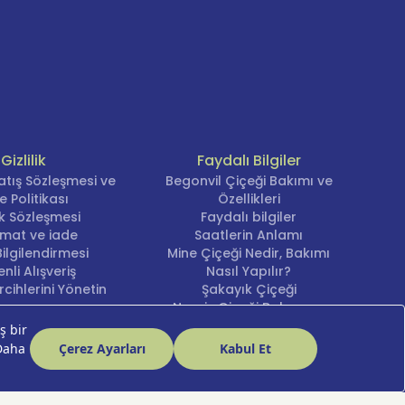
Gizlilik
Faydalı Bilgiler
atış Sözleşmesi ve
Begonvil Çiçeği Bakımı ve
e Politikası
Özellikleri
lik Sözleşmesi
Faydalı bilgiler
imat ve iade
Saatlerin Anlamı
ilgilendirmesi
Mine Çiçeği Nedir, Bakımı
nli Alışveriş
Nasıl Yapılır?
cihlerini Yönetin
Şakayık Çiçeği
Nergis Çiçeği Bakımı ve
Anlamı