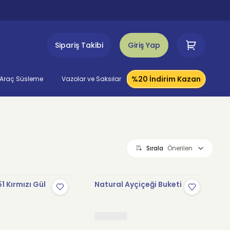
Sipariş Takibi
Giriş Yap
%20 İndirim Kazan
Araç Süsleme
Vazolar ve Saksılar
Sırala
Önerilen
1 Kırmızı Gül
Natural Ayçiçeği Buketi