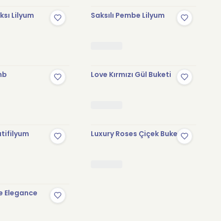
sı Lilyum
Saksılı Pembe Lilyum
mb
Love Kırmızı Gül Buketi
tifilyum
Luxury Roses Çiçek Buketi
e Elegance