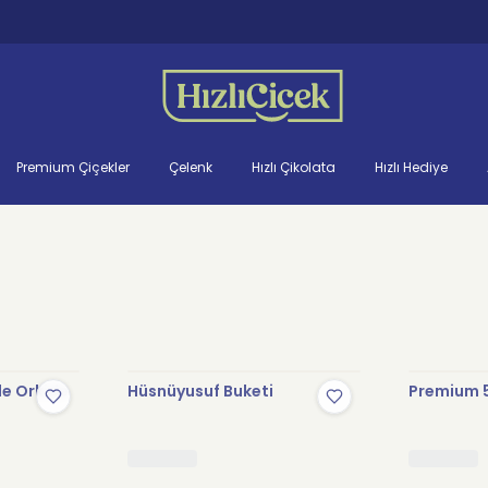
Premium Çiçekler
Çelenk
Hızlı Çikolata
Hızlı Hediye
le Orkide
Hüsnüyusuf Buketi
Premium 5