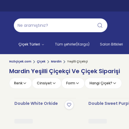
Çiçek Türleri
Tüm şehirler(Kargo)
Salon Bitkileri
Hızlıçiçek.com
Çiçek
Mardin
Yeşilli Çiçekçi
Mardin Yeşilli Çiçekçi Ve Çiçek Siparişi
Renk
Cinsiyet
Form
Hangi Çiçek?
Double White Orkide
Double Sweet Purp