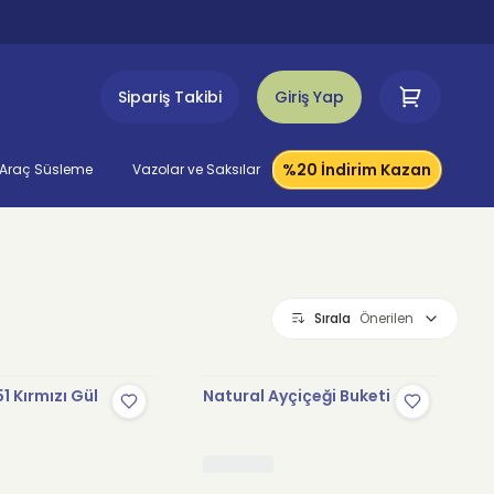
Sipariş Takibi
Giriş Yap
%20 İndirim Kazan
Araç Süsleme
Vazolar ve Saksılar
Sırala
Önerilen
1 Kırmızı Gül
Natural Ayçiçeği Buketi