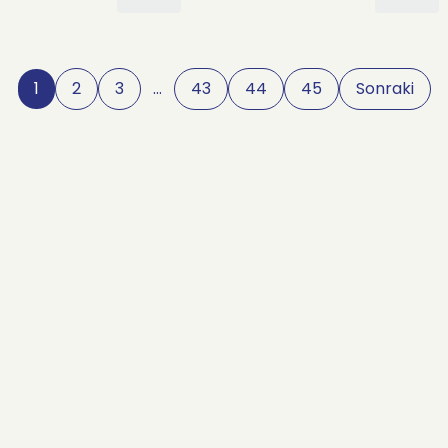
1
2
3
…
43
44
45
Sonraki