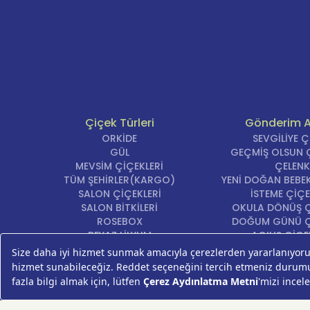
Çiçek Türleri
Gönderim 
ORKİDE
SEVGİLİYE 
GÜL
GEÇMİŞ OLSUN Ç
MEVSİM ÇİÇEKLERİ
ÇELENK
TÜM ŞEHİRLER(KARGO)
YENİ DOĞAN BEBEK
SALON ÇİÇEKLERİ
İSTEME ÇİÇE
SALON BİTKİLERİ
OKULA DÖNÜŞ Ç
ROSEBOX
DOĞUM GÜNÜ Ç
BEYAZ LİLYUM
AÇILIŞ ÇİÇE
LALE
ÖZÜR ÇİÇ
AYNI GÜN TESLİM ÇİÇEK
YIL DÖNÜMÜ Çİ
KASIMPATI
YENİ İŞ Çİ
GERBERA
KRİZANTEM