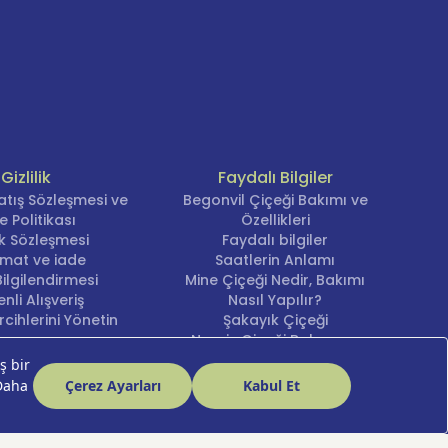
Gizlilik
Faydalı Bilgiler
atış Sözleşmesi ve
Begonvil Çiçeği Bakımı ve
e Politikası
Özellikleri
lik Sözleşmesi
Faydalı bilgiler
imat ve iade
Saatlerin Anlamı
ilgilendirmesi
Mine Çiçeği Nedir, Bakımı
nli Alışveriş
Nasıl Yapılır?
cihlerini Yönetin
Şakayık Çiçeği
Nergis Çiçeği Bakımı ve
Anlamı