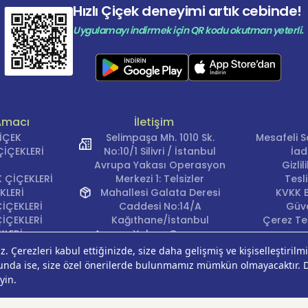
Hızlı Çiçek deneyimi artık cebinde!
Uygulamayı indirmek için QR kodu okutman yeterli.
Amacı
İletişim
ÇİÇEK
Selimpaşa Mh. 1010 Sk.
Mesafeli S
İÇEKLERİ
No:10/1 Silivri / İstanbul
İad
Avrupa Yakası Operasyon
Gizli
 ÇİÇEKLERİ
Merkezi 1: Telsizler
Tesl
KLERİ
Mahallesi Galata Deresi
KVKK B
İÇEKLERİ
Caddesi No:14/A
Güve
İÇEKLERİ
Kağıthane/İstanbul
Çerez Ter
KLERİ
Avrupa Yakası Operasyon
EĞİ
Merkezi 2: Güven Mahallesi
ÇEKLERİ
Çalışlar Sokak No:37/A
ÇEĞİ
Güngören/İstanbul
Anadolu Yakası
Operasyon Merkezi 1: