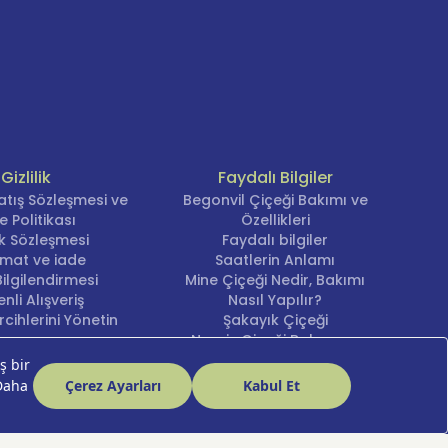
Gizlilik
Faydalı Bilgiler
atış Sözleşmesi ve
Begonvil Çiçeği Bakımı ve
e Politikası
Özellikleri
lik Sözleşmesi
Faydalı bilgiler
imat ve iade
Saatlerin Anlamı
ilgilendirmesi
Mine Çiçeği Nedir, Bakımı
nli Alışveriş
Nasıl Yapılır?
cihlerini Yönetin
Şakayık Çiçeği
Nergis Çiçeği Bakımı ve
Anlamı