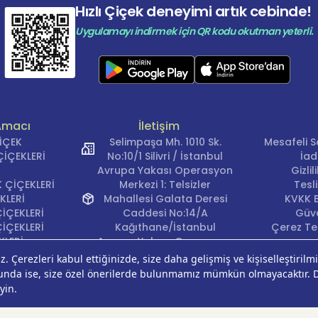
Hızlı Çiçek deneyimi artık cebinde!
Uygulamayı indirmek için QR kodu okutman yeterli.
Amacı
İletişim
ÇİÇEK
Selimpaşa Mh. 1010 Sk.
Mesafeli S
İÇEKLERİ
No:10/1 Silivri / İstanbul
İad
Avrupa Yakası Operasyon
Gizli
 ÇİÇEKLERİ
Merkezi 1: Telsizler
Tesl
KLERİ
Mahallesi Galata Deresi
KVKK B
İÇEKLERİ
Caddesi No:14/A
Güve
İÇEKLERİ
Kağıthane/İstanbul
Çerez Ter
KLERİ
Avrupa Yakası Operasyon
EĞİ
Merkezi 2: Güven Mahallesi
ÇEKLERİ
Çalışlar Sokak No:37/A
ÇEĞİ
Güngören/İstanbul
Anadolu Yakası
Operasyon Merkezi 1: