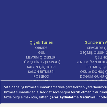
Çiçek Türleri
Gönderim 
ORKİDE
SEVGİLİYE 
GÜL
GEÇMİŞ OLSUN Ç
MEVSİM ÇİÇEKLERİ
ÇELENK
TÜM ŞEHİRLER(KARGO)
YENİ DOĞAN BEBEK
SALON ÇİÇEKLERİ
İSTEME ÇİÇE
SALON BİTKİLERİ
OKULA DÖNÜŞ Ç
ROSEBOX
DOĞUM GÜNÜ Ç
BEYAZ LİLYUM
AÇILIŞ ÇİÇE
LALE
ÖZÜR ÇİÇ
AYNI GÜN TESLİM ÇİÇEK
YIL DÖNÜMÜ Çİ
KASIMPATI
YENİ İŞ Çİ
GERBERA
KRİZANTEM