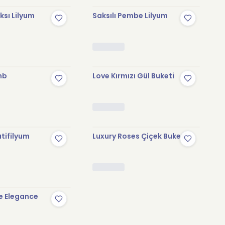
sı Lilyum
Saksılı Pembe Lilyum
mb
Love Kırmızı Gül Buketi
tifilyum
Luxury Roses Çiçek Buketi
e Elegance