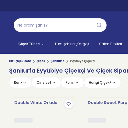
Çiçek Türleri
Tüm şehirler(Kargo)
Salon Bitkileri
Hızlıçiçek.com
Çiçek
Şanlıurfa
Eyyübiye Çiçekçi
Şanlıurfa Eyyübiye Çiçekçi Ve Çiçek Sipar
Renk
Cinsiyet
Form
Hangi Çiçek?
Double White Orkide
Double Sweet Purp