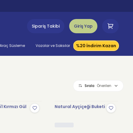
Sipariş Takibi
Giriş Yap
%20 İndirim Kazan
Araç Süsleme
Vazolar ve Saksılar
Sırala
Önerilen
1 Kırmızı Gül
Natural Ayçiçeği Buketi