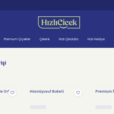
Premium Çiçekler
Çelenk
Hızlı Çikolata
Hızlı Hediye
işi
le Orkide
Hüsnüyusuf Buketi
Premium 5