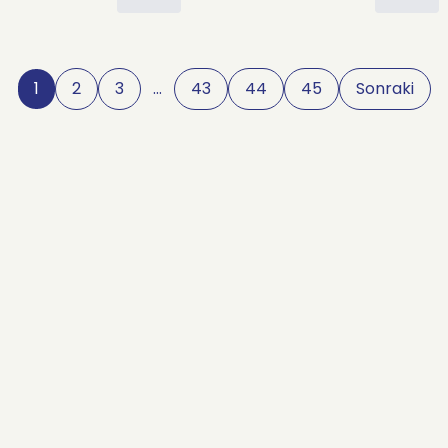
1
2
3
…
43
44
45
Sonraki