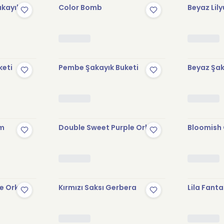
akayık
Color Bomb
Beyaz Lil
keti
Pembe Şakayık Buketi
Beyaz Şak
um
Double Sweet Purple Orkide
Bloomish
e Orkide
Kırmızı Saksı Gerbera
Lila Fanta