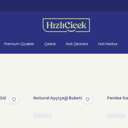
Premium Çiçekler
Çelenk
Hızlı Çikolata
Hızlı Hediye
Gül
Natural Ayçiçeği Buketi
Pembe Sak