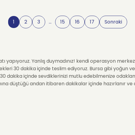
1
2
3
…
15
16
17
Sonraki
atı yapıyoruz. Yanlış duymadınız! kendi operasyon merkezle
leri 30 dakika içinde teslim ediyoruz. Bursa gibi yoğun ve 
30 dakika içinde sevdiklerinizi mutlu edebilmenize odakl
nına düştüğü andan itibaren dakikalar içinde hazırlanır ve 