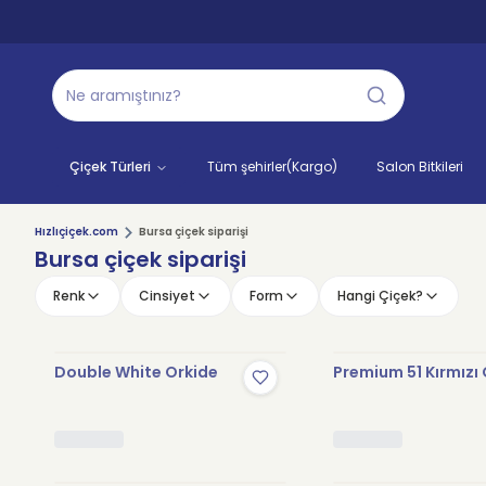
Çiçek Türleri
Tüm şehirler(Kargo)
Salon Bitkileri
Hızlıçiçek.com
Bursa çiçek siparişi
Bursa çiçek siparişi
Renk
Cinsiyet
Form
Hangi Çiçek?
Double White Orkide
Premium 51 Kırmızı 