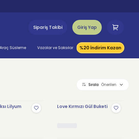
Sipariş Takibi
Giriş Yap
%20 İndirim Kazan
Araç Süsleme
Vazolar ve Saksılar
Sırala
Önerilen
sı Lilyum
Love Kırmızı Gül Buketi