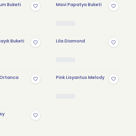
yum Buketi
Mavi Papatya Buketi
ayık Buketi
Lila Diamond
 Ortanca
Pink Lisyantus Melody
sy