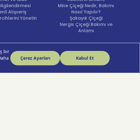
a çıkar, teslim edilir.
ilgilendirmesi
Mine Çiçeği Nedir, Bakımı
nli Alışveriş
Nasıl Yapılır?
fikalı altyapı üzerinden yapılır; kişisel verileriniz
cihlerini Yönetin
Şakayık Çiçeği
Nergis Çiçeği Bakımı ve
Anlamı
imdir. Çünkü her çiçek bir duyguyu anlatır — Hızlı Çiçek,