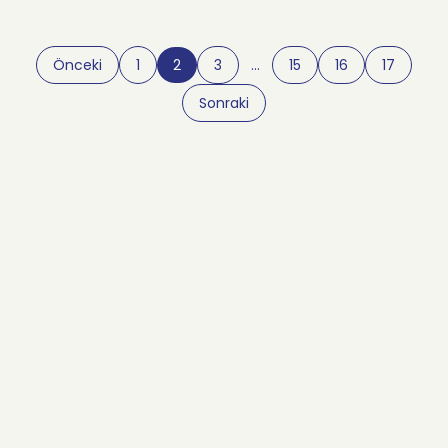
Önceki
1
2
3
…
15
16
17
Sonraki