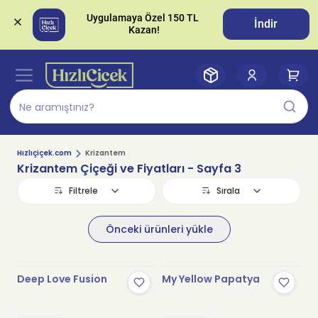
Uygulamaya Özel 150 TL 
İndir
Hızlıçiçek.com
Krizantem
Krizantem Çiçeği ve Fiyatları
- Sayfa 3
Filtrele
Sırala
Önceki ürünleri yükle
Deep Love Fusion
My Yellow Papatya