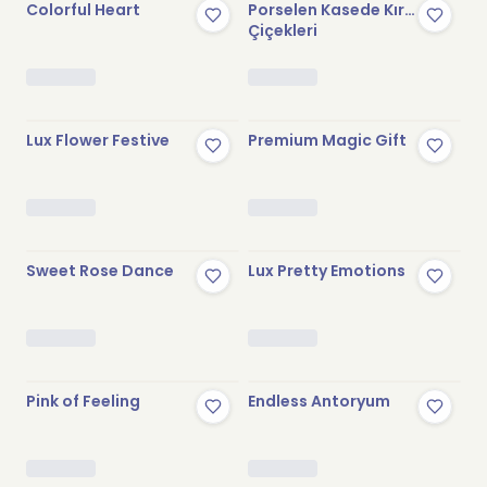
Colorful Heart
Porselen Kasede Kır
Çiçekleri
Stokta Yok
Stokta Yok
Lux Flower Festive
Premium Magic Gift
Stokta Yok
Stokta Yok
Sweet Rose Dance
Lux Pretty Emotions
Stokta Yok
Stokta Yok
Pink of Feeling
Endless Antoryum