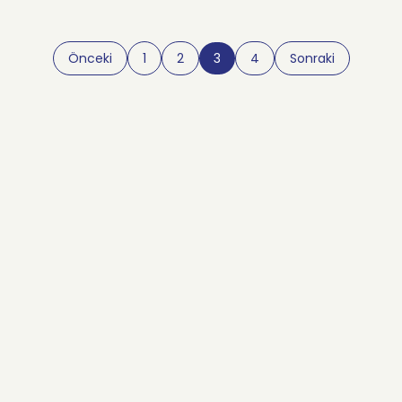
Önceki
1
2
3
4
Sonraki