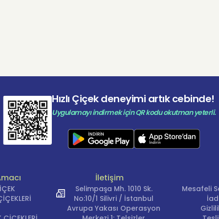
Hızlı Çiçek deneyimi artık cebinde!
Uygulamayı indirmek için QR kodu okutman yeterli.
Amacı
İletişim
ÇİÇEK
Selimpaşa Mh. 1010 Sk.
Mesafeli S
İÇEKLERİ
No:10/1 Silivri / İstanbul
İad
Avrupa Yakası Operasyon
Gizli
 ÇİÇEKLERİ
Merkezi 1: Telsizler
Tesl