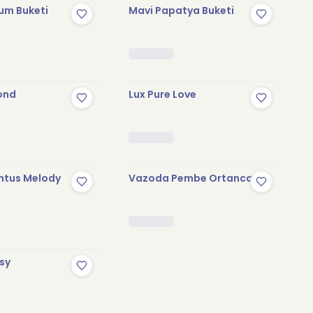
yum Buketi
Mavi Papatya Buketi
ond
Lux Pure Love
antus Melody
Vazoda Pembe Ortanca
sy