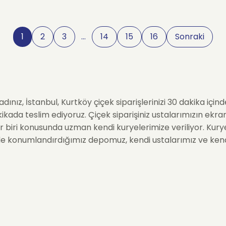
1
2
3
…
14
15
16
Sonraki
dınız, İstanbul, Kurtköy çiçek siparişlerinizi 30 dakika için
dakikada teslim ediyoruz. Çiçek siparişiniz ustalarımızın ekr
 biri konusunda uzman kendi kuryelerimize veriliyor. Kuryel
'de konumlandırdığımız depomuz, kendi ustalarımız ve kendi