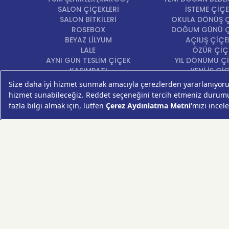
SALON ÇİÇEKLERİ
İSTEME ÇİÇE
SALON BİTKİLERİ
OKULA DÖNÜŞ Ç
ROSEBOX
DOĞUM GÜNÜ Ç
BEYAZ LİLYUM
AÇILIŞ ÇİÇE
LALE
ÖZÜR ÇİÇ
AYNI GÜN TESLİM ÇİÇEK
YIL DÖNÜMÜ Çİ
KASIMPATI
YENİ İŞ Çİ
GERBERA
KRİZANTEM
ŞEBBOY
FREZYA
ORTANCA
ÇELENK
KOKİNA
MASA ÇİÇEKLERİ
GÜL BUKETİ
SUKULENT/KAKTÜS
PAPATYA
AYÇİÇEKLERİ
LİLYUM
VAZO ÇİÇEKLERİ
HIZLI ÇİÇEK FESTİVALİ