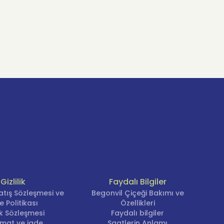
Gizlilik
Faydalı Bilgiler
atış Sözleşmesi ve
Begonvil Çiçeği Bakımı ve
e Politikası
Özellikleri
lik Sözleşmesi
Faydalı bilgiler
imat ve iade
Saatlerin Anlamı