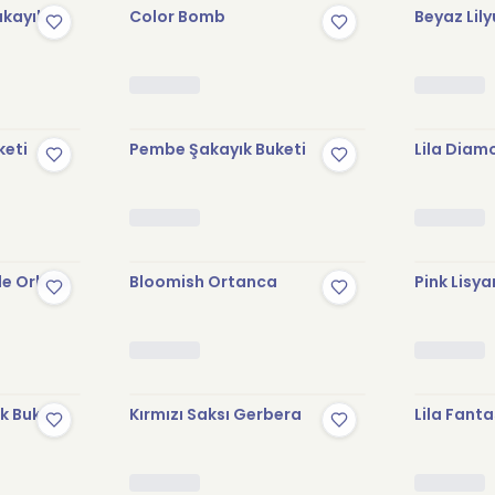
akayık
Color Bomb
Beyaz Lil
keti
Pembe Şakayık Buketi
Lila Diam
le Orkide
Bloomish Ortanca
Pink Lisy
k Buketi
Kırmızı Saksı Gerbera
Lila Fanta