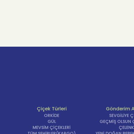
Çiçek Türleri
Gönderim 
ORKİDE
SEVGİLİYE 
GÜL
GEÇMİŞ OLSUN Ç
MEVSİM ÇİÇEKLERİ
ÇELENK
TÜM ŞEHİRLER(KARGO)
YENİ DOĞAN BEBEK