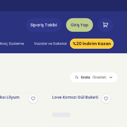
Sipariş Takibi
Giriş Yap
%20 İndirim Kazan
Araç Süsleme
Vazolar ve Saksılar
Sırala
Önerilen
sı Lilyum
Love Kırmızı Gül Buketi