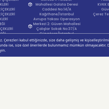
KLERİ
Mahallesi Galata Deresi
KVKK B
İÇEKLERİ
Caddesi No:14/A
Güve
İÇEKLERİ
Kağıthane/İstanbul
Çerez Ter
KLERİ
Avrupa Yakası Operasyon
EĞİ
Merkezi 2: Güven Mahallesi
ÇEKLERİ
Çalışlar Sokak No:37/A
ÇEĞİ
Güngören/İstanbul
Anadolu Yakası
Operasyon Merkezi 1:
Cumhuriyet Mahallesi
Pırlanta Sokak No:24
Üsküdar/İstanbul
Anadolu Yakası
Operasyon Merkezi 2:
Kurtköy Mahallesi Kanarya
Caddesi No:38 Pendik/
İstanbul
Ankara Operasyon
Merkezi: Çankaya
Mahallesi Oğuzlar Caddesi
1393. Sokak No:18/A
Çankaya/Ankara