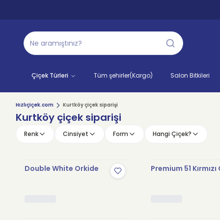
Çiçek Türleri
Tüm şehirler(Kargo)
Salon Bitkileri
Hızlıçiçek.com
Kurtköy çiçek siparişi
Kurtköy çiçek siparişi
Renk
Cinsiyet
Form
Hangi Çiçek?
Double White Orkide
Premium 51 Kırmızı 