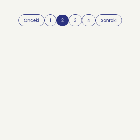
Önceki
1
2
3
4
Sonraki