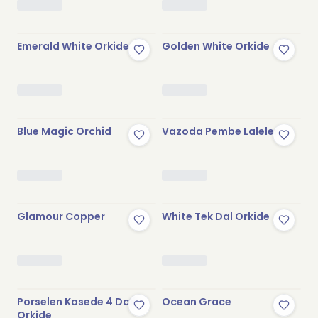
Emerald White Orkide
Golden White Orkide
Blue Magic Orchid
Vazoda Pembe Laleler
Stokta Yok
Stokta Yok
Glamour Copper
White Tek Dal Orkide
Stokta Yok
Stokta Yok
Porselen Kasede 4 Dallı
Ocean Grace
Orkide