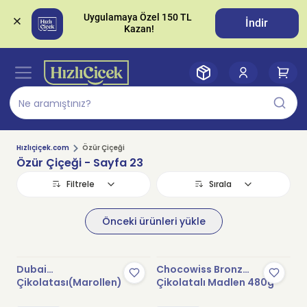
Uygulamaya Özel 150 TL 
İndir
Hızlıçiçek.com
Özür Çiçeği
Özür Çiçeği
- Sayfa 23
Filtrele
Sırala
Önceki ürünleri yükle
Stokta Yok
Stokta Yok
Dubai
Chocowiss Bronz
Çikolatası(Marollen)
Çikolatalı Madlen 480g