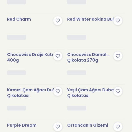
Stokta Yok
Stokta Yok
Red Charm
Red Winter Kokina Buketi
Stokta Yok
Stokta Yok
Chocowiss Draje Kutusu
Chocowiss Damalı
400g
Çikolata 270g
Stokta Yok
Stokta Yok
Kırmızı Çam Ağacı Dubai
Yeşil Çam Ağacı Dubai
Çikolatası
Çikolatası
Stokta Yok
Stokta Yok
Purple Dream
Ortancanın Gizemi