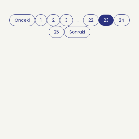
Önceki
1
2
3
…
22
23
24
25
Sonraki