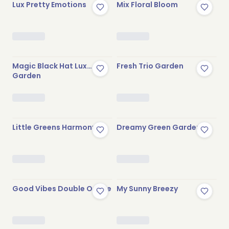
Lux Pretty Emotions
Mix Floral Bloom
Stokta Yok
Stokta Yok
Magic Black Hat Lux
Fresh Trio Garden
Garden
Stokta Yok
Stokta Yok
Little Greens Harmony
Dreamy Green Garden
Stokta Yok
Stokta Yok
Good Vibes Double Orkide
My Sunny Breezy