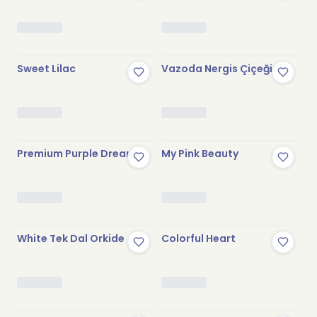
Stokta Yok
Stokta Yok
Sweet Lilac
Vazoda Nergis Çiçeği
Stokta Yok
Stokta Yok
Premium Purple Dream
My Pink Beauty
Stokta Yok
Stokta Yok
White Tek Dal Orkide
Colorful Heart
Stokta Yok
Stokta Yok