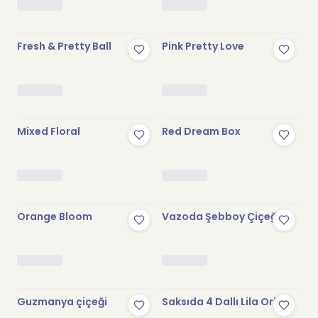
Fresh & Pretty Ball
Pink Pretty Love
Mixed Floral
Red Dream Box
Stokta Yok
Orange Bloom
Vazoda Şebboy Çiçeği
Stokta Yok
Stokta Yok
Guzmanya çiçeği
Saksıda 4 Dallı Lila Orkide