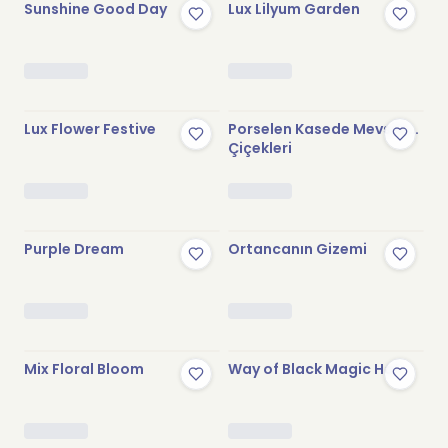
Sunshine Good Day
Lux Lilyum Garden
Stokta Yok
Stokta Yok
Lux Flower Festive
Porselen Kasede Mevsim
Çiçekleri
Stokta Yok
Stokta Yok
Purple Dream
Ortancanın Gizemi
Stokta Yok
Stokta Yok
Mix Floral Bloom
Way of Black Magic Hat