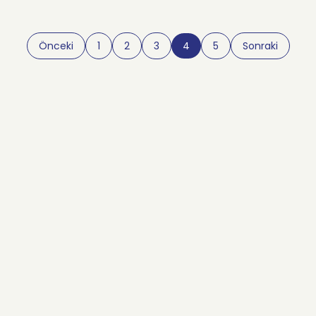
Önceki
1
2
3
4
5
Sonraki