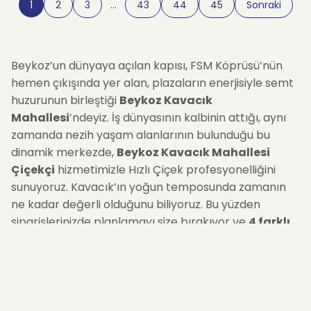
1
2
3
…
43
44
45
Sonraki
Beykoz’un dünyaya açılan kapısı, FSM Köprüsü’nün
hemen çıkışında yer alan, plazaların enerjisiyle semt
huzurunun birleştiği
Beykoz Kavacık
Mahallesi
’ndeyiz. İş dünyasının kalbinin attığı, aynı
zamanda nezih yaşam alanlarının bulunduğu bu
dinamik merkezde,
Beykoz Kavacık Mahallesi
Çiçekçi
hizmetimizle Hızlı Çiçek profesyonelliğini
sunuyoruz. Kavacık’ın yoğun temposunda zamanın
ne kadar değerli olduğunu biliyoruz. Bu yüzden
siparişlerinizde planlamayı size bırakıyor ve
4 farklı
teslimat saati seçeneği
sağlıyoruz:
09:00-14:00
,
14:00-17:00
,
17:00-22:00
veya
21:00-23:00
. İster
yoğun bir iş gününde ofisteki masaya, ister akşam
evdeki sevdiklerinize... Çiçeğinizi seçtiğiniz zaman
diliminde, trafik stresini size yansıtmadan teslim