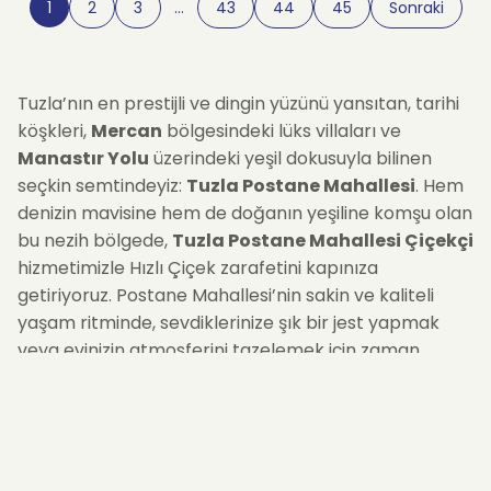
1
2
3
…
43
44
45
Sonraki
Tuzla’nın en prestijli ve dingin yüzünü yansıtan, tarihi
köşkleri,
Mercan
bölgesindeki lüks villaları ve
Manastır Yolu
üzerindeki yeşil dokusuyla bilinen
seçkin semtindeyiz:
Tuzla Postane Mahallesi
. Hem
denizin mavisine hem de doğanın yeşiline komşu olan
bu nezih bölgede,
Tuzla Postane Mahallesi Çiçekçi
hizmetimizle Hızlı Çiçek zarafetini kapınıza
getiriyoruz. Postane Mahallesi’nin sakin ve kaliteli
yaşam ritminde, sevdiklerinize şık bir jest yapmak
veya evinizin atmosferini tazelemek için zaman
kaybetmenize gerek yok. Siparişinizi oluşturduğunuz
andan itibaren, bölgeye özel araçlarımızla
çiçeklerinizi
aynı gün içinde
adresine teslim
ediyoruz. İster deniz manzaralı bir terasa, ister
bahçeli bir villaya... Çiçekleriniz semtin asaletine